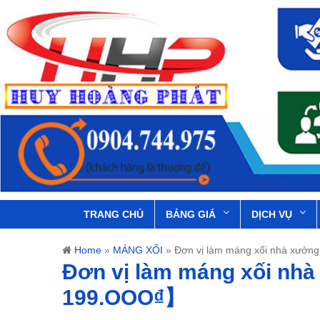
TRANG CHỦ
BẢNG GIÁ
DỊCH VỤ
Home
»
MÁNG XỐI
»
Đơn vị làm máng xối nhà xưở
Đơn vị làm máng xối nh
199.OOO₫】