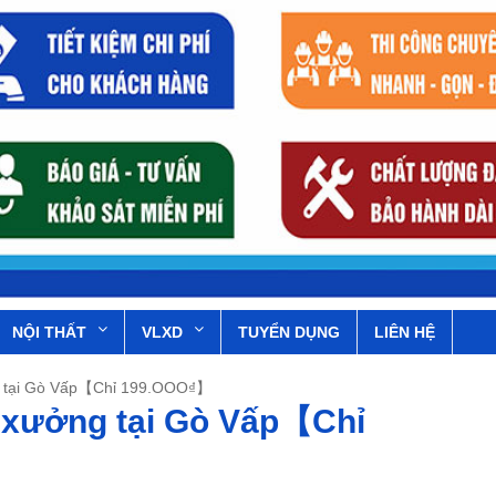
NỘI THẤT
VLXD
TUYỂN DỤNG
LIÊN HỆ
ng tại Gò Vấp【Chỉ 199.OOO₫】
à xưởng tại Gò Vấp【Chỉ