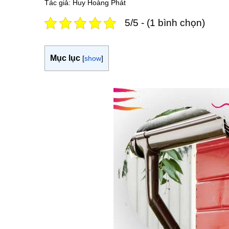
Tác giả: Huy Hoàng Phát
5/5 - (1 bình chọn)
Mục lục
[
show
]