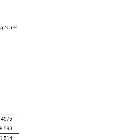
g tại Gò
 4975
8 593
1 514