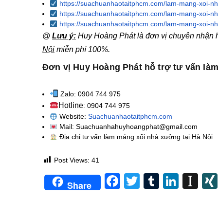
https://suachuanhaotaitphcm.com/lam-mang-xoi-nh
https://suachuanhaotaitphcm.com/lam-mang-xoi-nh
https://suachuanhaotaitphcm.com/lam-mang-xoi-nh
@
Lưu ý:
Huy Hoàng Phát là đơn vị chuyên nhận hỗ
Nội
miễn phí 100%.
Đơn vị Huy Hoàng Phát hỗ trợ tư vấn làm
Zalo: 0904 744 975
Hotline
: 0904 744 975
Website:
Suachuanhaotaitphcm.com
Mail: Suachuanhahuyhoangphat@gmail.com
Địa chỉ tư vấn làm máng xối nhà xưởng tại Hà Nội
Post Views:
41
Facebook
Twitter
Tumblr
Linke
In
Share