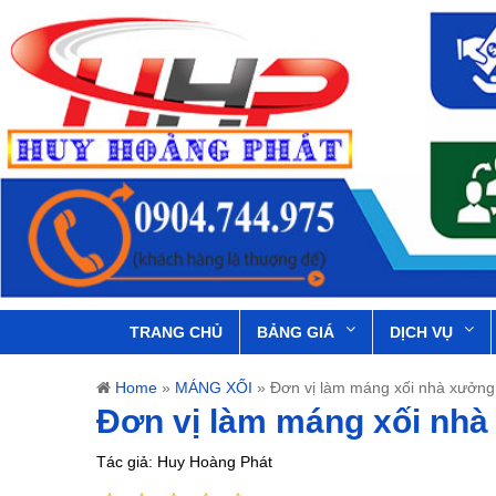
TRANG CHỦ
BẢNG GIÁ
DỊCH VỤ
Home
»
MÁNG XỐI
»
Đơn vị làm máng xối nhà xưởn
Đơn vị làm máng xối nh
Tác giả: Huy Hoàng Phát