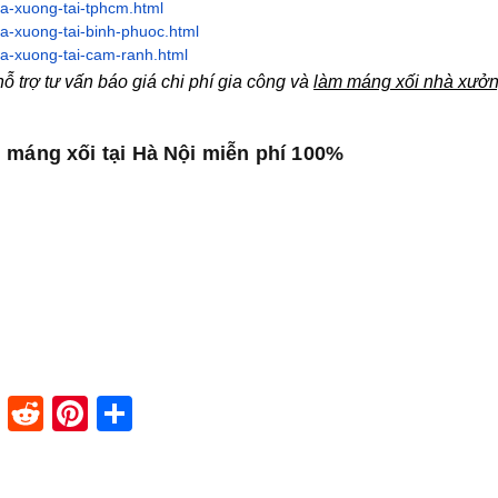
a-xuong-tai-tphcm.html
a-xuong-tai-binh-phuoc.html
a-xuong-tai-cam-ranh.html
 trợ tư vấn báo giá chi phí gia công và
làm máng xối nhà xưởn
 máng xối tại Hà Nội miễn phí 100%
dIn
stapaper
XING
Reddit
Pinterest
Share