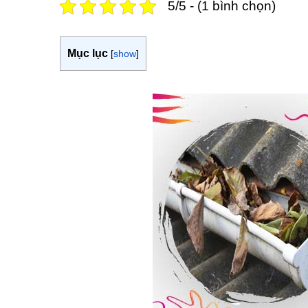
5/5 - (1 bình chọn)
Mục lục
[
show
]