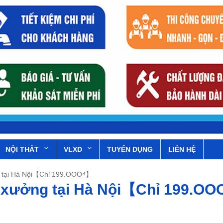
NỘI THẤT
VLXD
TUYỂN DỤNG
LIÊN HỆ
g tại Hà Nội【Chỉ 199.OOO₫】
à xưởng tại Hà Nội【Chỉ 199.O