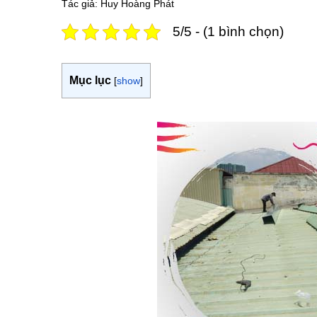
Tác giả: Huy Hoàng Phát
5/5 - (1 bình chọn)
Mục lục
[
show
]