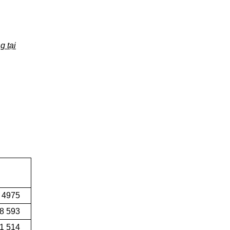
g tại
 4975
8 593
1 514