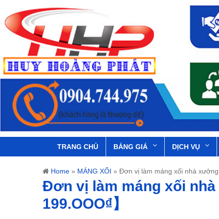
TRANG CHỦ
BẢNG GIÁ
DỊCH VỤ
Home
»
MÁNG XỐI
»
Đơn vị làm máng xối nhà xưởn
Đơn vị làm máng xối nhà
199.OOO₫】