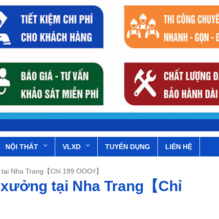
NỘI THẤT
VLXD
TUYỂN DỤNG
LIÊN HỆ
g tại Nha Trang【Chỉ 199.OOO₫】
 xưởng tại Nha Trang【Chỉ