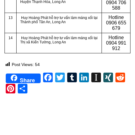
Huyện Thạnh Hóa
, Long An
0
904 706
588
Hotline
13
Huy Hoàng Phát hỗ trợ tư vấn làm máng xối tại
Thành phố Tân An
, Long An
0
906 655
679
Hotline
14
Huy Hoàng Phát hỗ trợ tư vấn làm máng xối tại
Thị xã Kiến Tường
, Long An
0904 991
912
Post Views:
54
Facebook
Twitter
Tumblr
LinkedIn
Instapa
XIN
Re
Share
Pinterest
Share