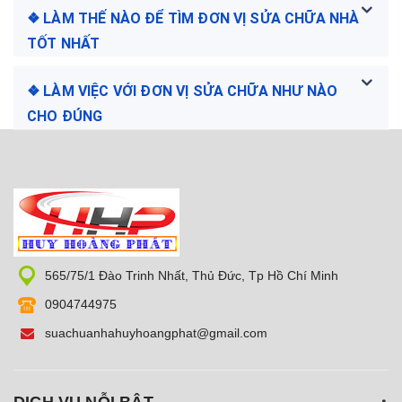
❖ LÀM THẾ NÀO ĐỂ TÌM ĐƠN VỊ SỬA CHỮA NHÀ
TỐT NHẤT
❖ LÀM VIỆC VỚI ĐƠN VỊ SỬA CHỮA NHƯ NÀO
CHO ĐÚNG
565/75/1 Đào Trinh Nhất, Thủ Đức, Tp Hồ Chí Minh
0904744975
suachuanhahuyhoangphat@gmail.com
DỊCH VỤ NỖI BẬT