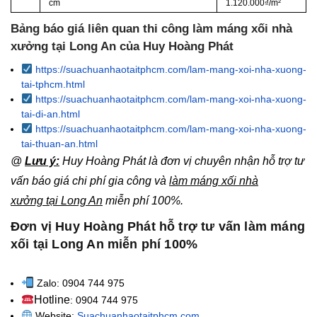
cm
1.120.000₫/m²
Bảng báo giá liên quan thi công làm máng xối nhà
xưởng tại Long An của Huy Hoàng Phát
https://suachuanhaotaitphcm.com/lam-mang-xoi-nha-xuong-
tai-tphcm.html
https://suachuanhaotaitphcm.com/lam-mang-xoi-nha-xuong-
tai-di-an.html
https://suachuanhaotaitphcm.com/lam-mang-xoi-nha-xuong-
tai-thuan-an.html
@
Lưu ý:
Huy Hoàng Phát là đơn vị chuyên nhận hỗ trợ tư
vấn báo giá chi phí gia công và
làm máng xối nhà
xưởng tại Long An
miễn phí 100%.
Đơn vị Huy Hoàng Phát hỗ trợ tư vấn làm máng
xối tại Long An miễn phí 100%
Zalo: 0904 744 975
Hotline
: 0904 744 975
Website:
Suachuanhaotaitphcm.com