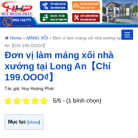
Toggle
Home
»
MÁNG XỐI
»
Đơn vị làm máng xối nhà xưởng tại Long
An【Chỉ 199.OOO₫】
naviga
Đơn vị làm máng xối nhà
xưởng tại Long An【Chỉ
199.OOO₫】
Tác giả: Huy Hoàng Phát
5/5 - (1 bình chọn)
Mục lục
[
show
]