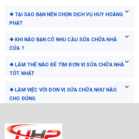
❖ TẠI SAO BẠN NÊN CHỌN DỊCH VỤ HUY HOÀNG
PHÁT
❖ KHI NÀO BẠN CÓ NHU CẦU SỬA CHỮA NHÀ
CỬA ?
❖ LÀM THẾ NÀO ĐỂ TÌM ĐƠN VỊ SỬA CHỮA NHÀ
TỐT NHẤT
❖ LÀM VIỆC VỚI ĐƠN VỊ SỬA CHỮA NHƯ NÀO
CHO ĐÚNG