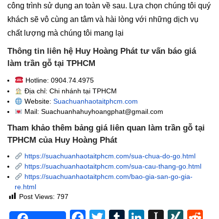
công trình sử dụng an toàn về sau. Lựa chọn chúng tôi quý
khách sẽ vô cùng an tâm và hài lòng với những dịch vụ
chất lượng mà chúng tôi mang lại
Thông tin liên hệ Huy Hoàng Phát tư vấn báo giá
làm trần gỗ tại TPHCM
Hotline: 0904.74.4975
Địa chỉ: Chi nhánh tại TPHCM
Website:
Suachuanhaotaitphcm.com
Mail: Suachuanhahuyhoangphat@gmail.com
Tham khảo thêm bảng giá liên quan làm trần gỗ tại
TPHCM của Huy Hoàng Phát
https://suachuanhaotaitphcm.com/sua-chua-do-go.html
https://suachuanhaotaitphcm.com/sua-cau-thang-go.html
https://suachuanhaotaitphcm.com/bao-gia-san-go-gia-
re.html
Post Views:
797
Facebook
Twitter
Tumblr
LinkedIn
Instapa
XIN
Re