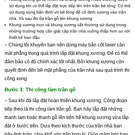
sử dụng khi có thể lắp đặt trực tiếp lên trên trần bê tông. Có thể
sử dụng súng bắn đinh vít bê tông để cố định xương vào trần
nhà. Và sau đó ốp trần gỗ lên khung xương
Khung xương inox và khung xương sắt thường sử dụng trong
những trường hợp cần giật cấp trần nhà xuống thấp hơn so với
thiết kế ban đầu
– Chúng tôi khuyên bạn nên dùng máy bắn cốt laser cân
mặt phẳng trong quá trình lắp đặt khung xương. Để có thể
đảm bảo có độ chính xác tốt nhất. Bởi khung xương còn
quyết định đến bề mặt phẳng của trần nhà sau quá trình thi
công xong
Bước 3: Thi công làm trần gỗ
– Sau khi đã lắp đặt hoàn thiện khung xương. Công đoạn
tiếp theo là thi công làm trần gỗ. Bạn hãy lắp đặt những
thanh lam hoặc thanh gỗ lên trên hệ khung xương vừa lắp
đặt ở bước trên. Dựa theo kích thước của trần nhà bạn
hãy tính toán, chia khổ ván trần hợp lý. Giúp giảm bớt hao