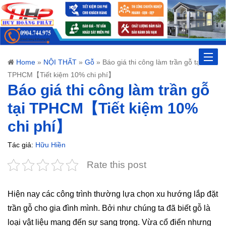
Toggle
Home
»
NỘI THẤT
»
Gỗ
»
Báo giá thi công làm trần gỗ tại
TPHCM【Tiết kiệm 10% chi phí】
naviga
Báo giá thi công làm trần gỗ
tại TPHCM【Tiết kiệm 10%
chi phí】
Tác giả:
Hữu Hiền
Rate this post
Hiện nay các công trình thường lựa chọn xu hướng lắp đặt
trần gỗ cho gia đình mình. Bởi như chúng ta đã biết gỗ là
loại vật liệu mang đến sự sang trọng. Vừa cổ điển nhưng