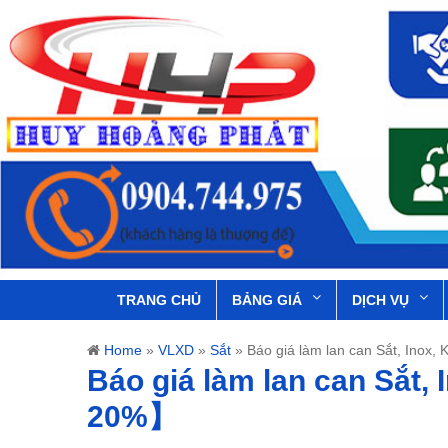
TRANG CHỦ
BẢNG GIÁ
DỊCH VỤ
Home
»
VLXD
»
Sắt
»
Báo giá làm lan can Sắt, Inox
Báo giá làm lan can Sắt,
20%】