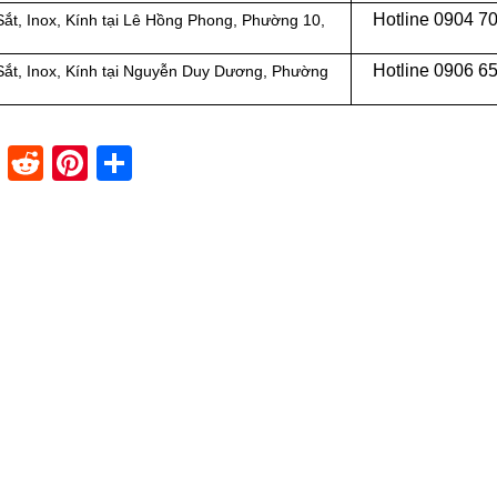
Hotline 0
904 7
t, Inox, Kính tại
Lê Hồng Phong, Phường 10,
Hotline 0
906 6
t, Inox, Kính tại
Nguyễn Duy Dương, Phường
dIn
stapaper
XING
Reddit
Pinterest
Share