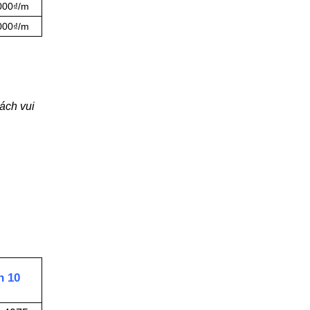
.000₫/m
.000₫/m
ách vui
n 10