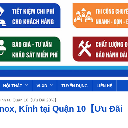
NỘI THẤT
VLXD
TUYỂN DỤNG
LIÊN HỆ
, Kính tại Quận 10【Ưu Đãi 20%】
 Inox, Kính tại Quận 10【Ưu Đãi