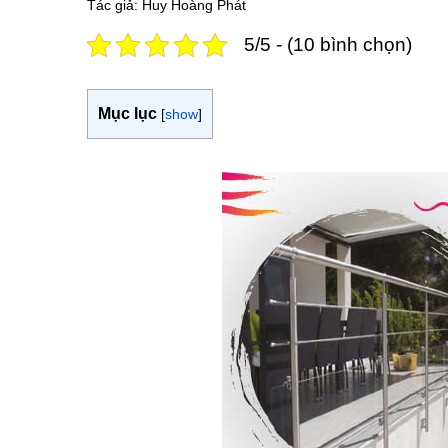
Tác giả: Huy Hoàng Phát
5/5 - (10 bình chọn)
Mục lục
[
show
]