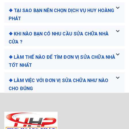
❖ TẠI SAO BẠN NÊN CHỌN DỊCH VỤ HUY HOÀNG
PHÁT
❖ KHI NÀO BẠN CÓ NHU CẦU SỬA CHỮA NHÀ
CỬA ?
❖ LÀM THẾ NÀO ĐỂ TÌM ĐƠN VỊ SỬA CHỮA NHÀ
TỐT NHẤT
❖ LÀM VIỆC VỚI ĐƠN VỊ SỬA CHỮA NHƯ NÀO
CHO ĐÚNG