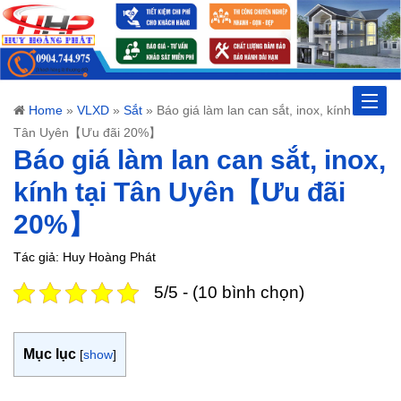
Toggle
Home
»
VLXD
»
Sắt
»
Báo giá làm lan can sắt, inox, kính tại
Tân Uyên【Ưu đãi 20%】
naviga
Báo giá làm lan can sắt, inox,
kính tại Tân Uyên【Ưu đãi
20%】
Tác giả: Huy Hoàng Phát
5/5 - (10 bình chọn)
Mục lục
[
show
]