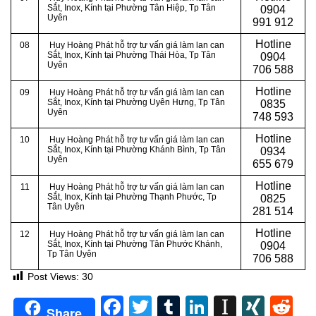
Sắt, Inox, Kính tại Phường Tân Hiệp
, Tp Tân
0904
Uyên
991 912
Hotline
08
Huy Hoàng Phát hỗ trợ tư vấn giá làm lan can
Sắt, Inox, Kính tại Phường Thái Hòa
, Tp Tân
0
904
Uyên
706 588
Hotline
09
Huy Hoàng Phát hỗ trợ tư vấn giá làm lan can
Sắt, Inox, Kính tại Phường Uyên Hưng
, Tp Tân
0
835
Uyên
748 593
Hotline
10
Huy Hoàng Phát hỗ trợ tư vấn giá làm lan can
Sắt, Inox, Kính tại Phường Khánh Bình
, Tp Tân
0
934
Uyên
655 679
Hotline
11
Huy Hoàng Phát hỗ trợ tư vấn giá làm lan can
Sắt, Inox, Kính tại Phường Thạnh Phước
, Tp
0
825
Tân Uyên
281 514
Hotline
12
Huy Hoàng Phát hỗ trợ tư vấn giá làm lan can
Sắt, Inox, Kính tại Phường Tân Phước Khánh
,
0
904
Tp Tân Uyên
706 588
Post Views:
30
Facebook
Twitter
Tumblr
LinkedIn
Instapa
XIN
Re
Share