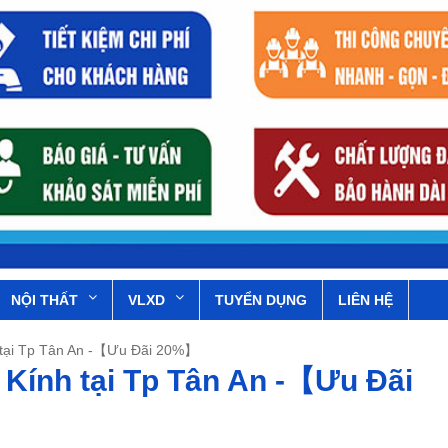
NỘI THẤT
VLXD
TUYỂN DỤNG
LIÊN HỆ
nh tại Tp Tân An -【Ưu Đãi 20%】
, Kính tại Tp Tân An -【Ưu Đãi