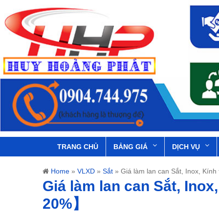
TRANG CHỦ
BẢNG GIÁ
DỊCH VỤ
Home
»
VLXD
»
Sắt
»
Giá làm lan can Sắt, Inox, Kí
Giá làm lan can Sắt, Inox
20%】