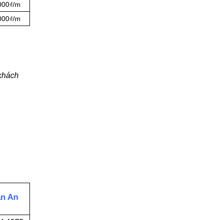
.000₫/m
.000₫/m
 khách
ân An