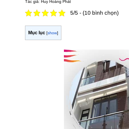
Tác giả: Huy Hoàng Phát
5/5 - (10 bình chọn)
Mục lục
[
show
]