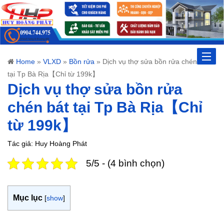
Toggle
Home
»
VLXD
»
Bồn rửa
»
Dịch vụ thợ sửa bồn rửa chén bát
tại Tp Bà Rịa【Chỉ từ 199k】
naviga
Dịch vụ thợ sửa bồn rửa
chén bát tại Tp Bà Rịa【Chỉ
từ 199k】
Tác giả: Huy Hoàng Phát
5/5 - (4 bình chọn)
Mục lục
[
show
]