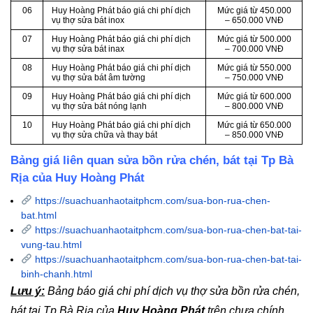
06
Huy Hoàng Phát báo giá chi phí dịch
Mức giá từ 450.000
vụ thợ sửa bát inox
– 650.000 VNĐ
07
Huy Hoàng Phát báo giá chi phí dịch
Mức giá từ 500.000
vụ thợ sửa bát inax
– 700.000 VNĐ
08
Huy Hoàng Phát báo giá chi phí dịch
Mức giá từ 550.000
vụ thợ sửa bát âm tường
– 750.000 VNĐ
09
Huy Hoàng Phát báo giá chi phí dịch
Mức giá từ 600.000
vụ thợ sửa bát nóng lạnh
– 800.000 VNĐ
10
Huy Hoàng Phát báo giá chi phí dịch
Mức giá từ 650.000
vụ thợ sửa chữa và thay bát
– 850.000 VNĐ
Bảng giá liên quan sửa bồn rửa chén, bát tại Tp Bà
Rịa của Huy Hoàng Phát
https://suachuanhaotaitphcm.com/sua-bon-rua-chen-
bat.html
https://suachuanhaotaitphcm.com/sua-bon-rua-chen-bat-tai-
vung-tau.html
https://suachuanhaotaitphcm.com/sua-bon-rua-chen-bat-tai-
binh-chanh.html
Lưu ý:
Bảng báo giá chi phí dịch vụ thợ sửa bồn rửa chén,
bát tại Tp Bà Rịa của
Huy Hoàng Phát
trên chưa chính