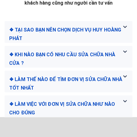
khách hàng cũng như người cần tư vấn
❖ TẠI SAO BẠN NÊN CHỌN DỊCH VỤ HUY HOÀNG
PHÁT
❖ KHI NÀO BẠN CÓ NHU CẦU SỬA CHỮA NHÀ
CỬA ?
❖ LÀM THẾ NÀO ĐỂ TÌM ĐƠN VỊ SỬA CHỮA NHÀ
TỐT NHẤT
❖ LÀM VIỆC VỚI ĐƠN VỊ SỬA CHỮA NHƯ NÀO
CHO ĐÚNG