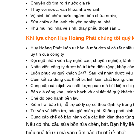
Chuyên dò tìm rò rỉ nước giá rẻ
Thay vòi nước, van khóa nhà vệ sinh
Vệ sinh bể chứa nước ngầm, bồn chứa nước,…
Sửa chữa điện lạnh chuyên nghiệp tại nhà
Khử mùi hôi nhà vệ sinh, thay phễu thoát sàn,…
Khi lựa chọn Huy Hoàng Phát chúng tôi quý
Huy Hoàng Phát luôn tự hào là một đơn vị có rất nhiều
uy tín của công ty
Đội ngũ nhân viên tay nghề cao, chuyên nghiệp, lành
Nhân viên công ty được bố trí trên diện rộng, khắp c
Luôn phục vụ quý khách 24/7. Sau khi nhận được yêu 
Cam kết sử dụng các thiết bị, linh kiện chất lượng, ch
Cung cấp các dịch vụ chất lượng cao mà tiết kiệm chi 
Báo giá công khai, minh bạch và chi tiết để quý khách
Chế độ bảo hành bền lâu
Kiểm tra, bảo trì, hỗ trợ xử lý sự cố theo định kỳ tron
Tư vấn và kiểm tra, báo giá miễn phí. Không phát sinh
Cung cấp chế độ bảo hành của các linh kiện theo từn
Nếu có nhu cầu sửa bồn rửa chén, bát. Bạn hãy li
hiệu quả tối ưu mà vẫn đảm bảo chi phí rẻ nhất