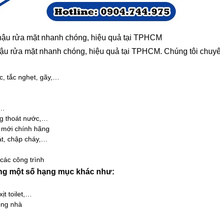
chậu rửa mặt nhanh chóng, hiệu quả tại TPHCM
ậu rửa mặt nhanh chóng, hiệu quả tại TPHCM. Chúng tôi chuy
c, tắc nghẹt, gãy,…
,…
ng thoát nước,…
c mới chính hãng
át, chập cháy,…
các công trình
ông một số hạng mục khác như:
ịt toilet,…
rong nhà