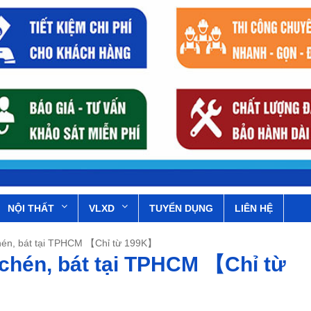
NỘI THẤT
VLXD
TUYỂN DỤNG
LIÊN HỆ
chén, bát tại TPHCM 【Chỉ từ 199K】
 chén, bát tại TPHCM 【Chỉ từ