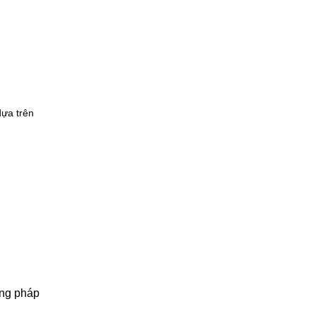
dựa trên
ơng pháp