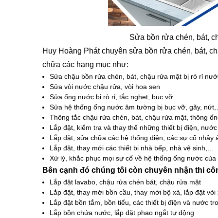
Sửa bồn rửa chén, bát, 
Huy Hoàng Phát chuyên sửa bồn rửa chén, bát, ch
chữa các hạng mục như:
Sửa chậu bồn rửa chén, bát, chậu rửa mặt bị rò rỉ nướ
Sửa vòi nước chậu rửa, vòi hoa sen
Sửa ống nước bị rò rỉ, tắc nghẹt, bục vỡ
Sửa hệ thống ống nước âm tường bị bục vỡ, gãy, nứt
Thông tắc chậu rửa chén, bát, chậu rửa mặt, thông ố
Lắp đặt, kiểm tra và thay thế những thiết bị điện, nướ
Lắp đặt, sửa chữa các hệ thống điện, các sự cố nhảy 
Lắp đặt, thay mới các thiết bị nhà bếp, nhà vệ sinh,…
Xử lý, khắc phục mọi sự cố về hệ thống ống nước của 
Bên cạnh đó chúng tôi còn chuyên nhận thi c
Lắp đặt lavabo, chậu rửa chén bát, chậu rửa mặt
Lắp đặt, thay mới bồn cầu, thay mới bộ xả, lắp đặt vòi x
Lắp đặt bồn tắm, bồn tiểu, các thiết bị điện và nước t
Lắp bồn chứa nước, lắp đặt phao ngắt tự động