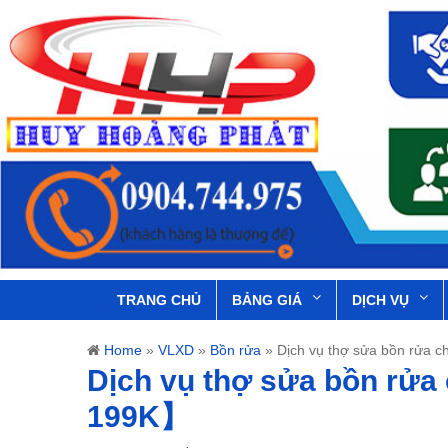
TRANG CHỦ
BẢNG GIÁ
DỊCH VỤ
Home
»
VLXD
»
Bồn rửa
»
Dịch vụ thợ sửa bồn rửa 
Dịch vụ thợ sửa bồn rửa
199K】