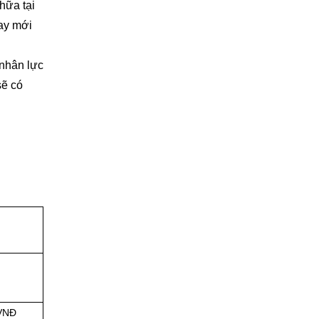
chữa tại
hay mới
 nhân lực
sẽ có
 VNĐ