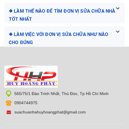
❖ LÀM THẾ NÀO ĐỂ TÌM ĐƠN VỊ SỬA CHỮA NHÀ
TỐT NHẤT
❖ LÀM VIỆC VỚI ĐƠN VỊ SỬA CHỮA NHƯ NÀO
CHO ĐÚNG
565/75/1 Đào Trinh Nhất, Thủ Đức, Tp Hồ Chí Minh
0904744975
suachuanhahuyhoangphat@gmail.com