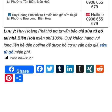
tại Phường Tân Biên, Biên Hoà
0
906 655
679
Hotline
Huy Hoàng Phát hỗ trợ tư vấn báo giá sửa tủ gỗ
tại Phường Bửu Long, Biên Hoà
0906 655
679
Lưu ý:
Huy Hoàng Phát hỗ trợ tư vấn báo giá
sửa tủ gỗ
tại nhà Biên Hoà
miễn phí 100%. Quý khách hàng vui
lòng liên hệ đến hotline để được hỗ trợ tư vấn báo giá
sửa
tủ gỗ
miễn phí.
Post Views:
27
Facebook
Twitter
Tumblr
LinkedIn
Instapa
XIN
Re
Share
Pinterest
Share