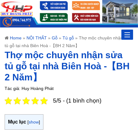
Toggle
Home
»
NỘI THẤT
»
Gỗ
»
Tủ gỗ
»
Thợ mộc chuyên nhận sửa
tủ gỗ tại nhà Biên Hoà -【BH 2 Năm】
naviga
Thợ mộc chuyên nhận sửa
tủ gỗ tại nhà Biên Hoà -【BH
2 Năm】
Tác giả: Huy Hoàng Phát
5/5 - (1 bình chọn)
Mục lục
[
show
]