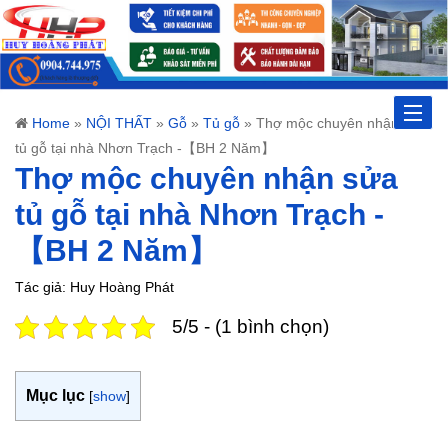
Toggle
Home
»
NỘI THẤT
»
Gỗ
»
Tủ gỗ
»
Thợ mộc chuyên nhận sửa
tủ gỗ tại nhà Nhơn Trạch -【BH 2 Năm】
naviga
Thợ mộc chuyên nhận sửa
tủ gỗ tại nhà Nhơn Trạch -
【BH 2 Năm】
Tác giả: Huy Hoàng Phát
5/5 - (1 bình chọn)
Mục lục
[
show
]