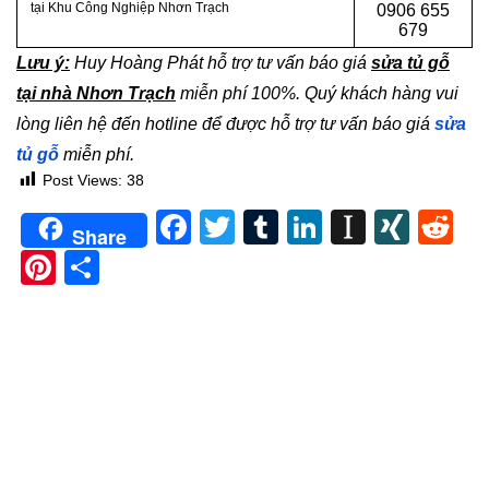
tại Khu Công Nghiệp Nhơn Trạch
0
906 655
679
Lưu ý:
Huy Hoàng Phát hỗ trợ tư vấn báo giá
sửa tủ gỗ
tại nhà Nhơn Trạch
miễn phí 100%. Quý khách hàng vui
lòng liên hệ đến hotline để được hỗ trợ tư vấn báo giá
sửa
tủ gỗ
miễn phí.
Post Views:
38
Facebook
Twitter
Tumblr
LinkedIn
Instapa
XIN
Re
Share
Pinterest
Share