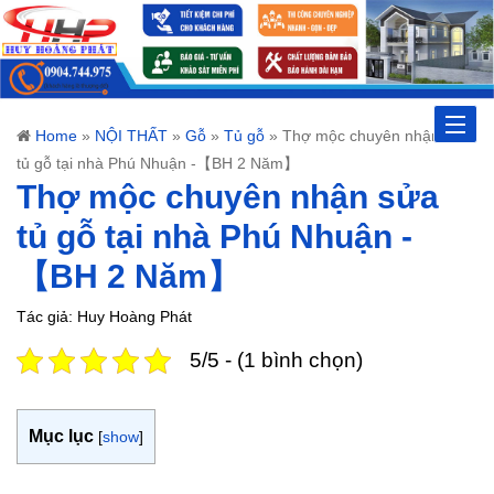
Toggle
Home
»
NỘI THẤT
»
Gỗ
»
Tủ gỗ
»
Thợ mộc chuyên nhận sửa
tủ gỗ tại nhà Phú Nhuận -【BH 2 Năm】
naviga
Thợ mộc chuyên nhận sửa
tủ gỗ tại nhà Phú Nhuận -
【BH 2 Năm】
Tác giả: Huy Hoàng Phát
5/5 - (1 bình chọn)
Mục lục
[
show
]