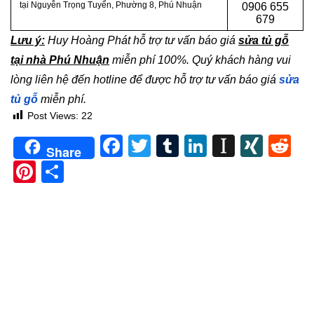
tại Nguyễn Trọng Tuyển, Phường 8, Phú Nhuận
0
906 655
679
Lưu ý:
Huy Hoàng Phát hỗ trợ tư vấn báo giá
sửa tủ gỗ
tại nhà Phú Nhuận
miễn phí 100%. Quý khách hàng vui
lòng liên hệ đến hotline để được hỗ trợ tư vấn báo giá
sửa
tủ gỗ
miễn phí.
Post Views:
22
Facebook
Twitter
Tumblr
LinkedIn
Instapa
XIN
Re
Share
Pinterest
Share