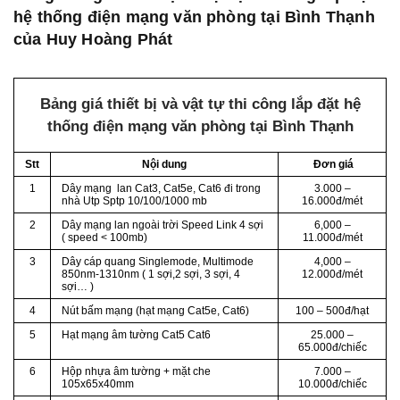
hệ thống điện mạng văn phòng tại Bình Thạnh
của Huy Hoàng Phát
Bảng giá thiết bị và vật tự thi công lắp đặt hệ
thống điện mạng văn phòng tại Bình Thạnh
Stt
Nội dung
Đơn giá
1
Dây mạng lan Cat3, Cat5e, Cat6 đi trong
3.000 –
nhà Utp Sptp 10/100/1000 mb
16.000đ/mét
2
Dây mạng lan ngoài trời Speed Link 4 sợi
6,000 –
( speed < 100mb)
11.000đ/mét
3
Dây cáp quang Singlemode, Multimode
4,000 –
850nm-1310nm ( 1 sợi,2 sợi, 3 sợi, 4
12.000đ/mét
sợi… )
4
Nút bấm mạng (hạt mạng Cat5e, Cat6)
100 – 500đ/hạt
5
Hạt mạng âm tường Cat5 Cat6
25.000 –
65.000đ/chiếc
6
Hộp nhựa âm tường + mặt che
7.000 –
105x65x40mm
10.000đ/chiếc