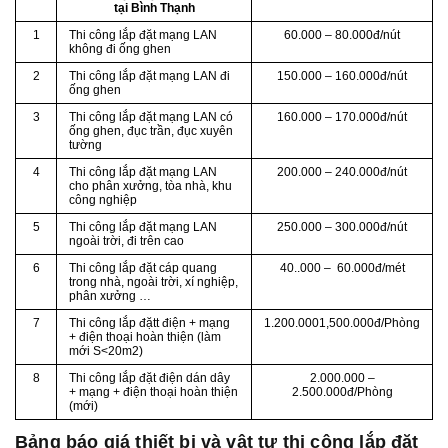
tại Bình Thạnh
1
Thi công lắp đặt mạng LAN
60.000 – 80.000đ/nút
không đi ống ghen
2
Thi công lắp đặt mạng LAN đi
150.000 – 160.000đ/nút
ống ghen
3
Thi công lắp đặt mạng LAN có
160.000 – 170.000đ/nút
ống ghen, đục trần, đục xuyên
tường
4
Thi công lắp đặt mạng LAN
200.000 – 240.000đ/nút
cho phân xưởng, tòa nhà, khu
công nghiệp
5
Thi công lắp đặt mạng LAN
250.000 – 300.000đ/nút
ngoài trời, đi trên cao
6
Thi công lắp đặt cáp quang
40..000 – 60.000đ/mét
trong nhà, ngoài trời, xí nghiệp,
phân xưởng …
7
Thi công lắp đặtt điện + mạng
1.200.0001,500.000đ/Phòng
+ điện thoại hoàn thiện (làm
mới S<20m2)
8
Thi công lắp đặt điện dán dây
2.000.000 –
+ mạng + điện thoại hoàn thiện
2.500.000đ/Phòng
(mới)
Bảng báo giá thiết bị và vật tự thi công lắp đặt