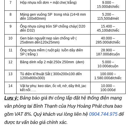
7
Hộp nhựa nổi đơn + mặt che( trắng)
9.000 –
15.000đ/chiếc
8
Máng gen vuông SP trong nhà (14×8 mm
5.200 –
đến 100x60mm)
115,500đ/mét
9
Ống nhựa cứng tròn SP chống cháy( D20
15.400 –
đến D32)
45,100đ/chiếc
10
Gen bán nguyệt nẹp sàn chống vỡ (
40.000 –
25x8mm đến120x25mm)
285.000đ/chiếc
11
Ống nhựa mềm ( ruột gà) luồn dây điên
28.900 –
SP ( trắng )
187.000đ/cuộn
12
Băng dính xốp 2 mặt 250x 250mm (đen)
5.000 –
10.000đcuộn
13
Tủ điện kĩ thuật Sắt ( 300x200x100 đến
100.000 –
1200x800x300)
1.580.000đ/chiếc
14
Vật tư phụ: keo dán, ốc vít, nở, dây thít, jac
10.000 –
kết nối…..
100.000đ
Lưu ý:
Bảng báo giá thi công lắp đặt hệ thống điện mạng
văn phòng tại Bình Thạnh của Huy Hoàng Phát chưa bao
gồm VAT 8%. Quý khách vui lòng liên hệ
0904.744.975
để
được tư vấn báo giá chính xác.