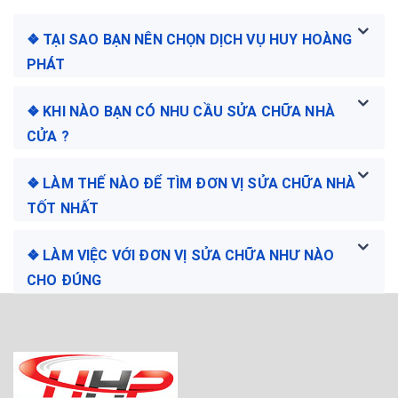
❖ TẠI SAO BẠN NÊN CHỌN DỊCH VỤ HUY HOÀNG
PHÁT
❖ KHI NÀO BẠN CÓ NHU CẦU SỬA CHỮA NHÀ
CỬA ?
❖ LÀM THẾ NÀO ĐỂ TÌM ĐƠN VỊ SỬA CHỮA NHÀ
TỐT NHẤT
❖ LÀM VIỆC VỚI ĐƠN VỊ SỬA CHỮA NHƯ NÀO
CHO ĐÚNG