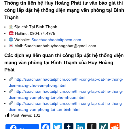
Thông tin liên hệ Huy Hoàng Phát tư vấn báo giá thi
công lắp đặt hệ thống điện mạng văn phòng tại Bình
Thạnh
Địa chỉ: Tại Bình Thạnh
Hotline: 0904.74.4975
Website:
Suachuanhaotaitphcm.com
Mail: Suachuanhahuyhoangphat@gmail.com
Các dịch vụ liên quan thi công lắp đặt hệ thống điện
mạng văn phòng tại Bình Thạnh của Huy Hoàng
Phát
http://suachuanhaotaitphcm.com/thi-cong-lap-dat-he-thong-
dien-mang-cho-van-phong.html
http://suachuanhaotaitphcm.com/thi-cong-lap-dat-he-thong-
dien-mang-van-phong-tai-phu-nhuan.html
http://suachuanhaotaitphcm.com/thi-cong-lap-dat-he-thong-
dien-mang-van-phong-tai-tan-binh.html
Post Views:
101
Facebook
Twitter
Tumblr
LinkedIn
Instapa
XIN
Re