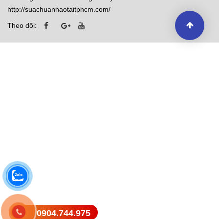
http://suachuanhaotaitphcm.com/
Theo dõi:
0904.744.975