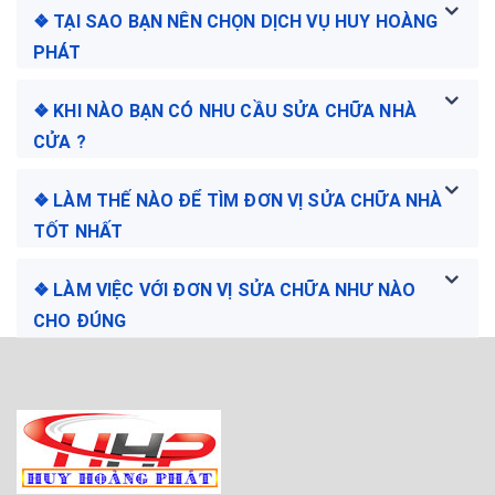
❖ TẠI SAO BẠN NÊN CHỌN DỊCH VỤ HUY HOÀNG
PHÁT
❖ KHI NÀO BẠN CÓ NHU CẦU SỬA CHỮA NHÀ
CỬA ?
❖ LÀM THẾ NÀO ĐỂ TÌM ĐƠN VỊ SỬA CHỮA NHÀ
TỐT NHẤT
❖ LÀM VIỆC VỚI ĐƠN VỊ SỬA CHỮA NHƯ NÀO
CHO ĐÚNG