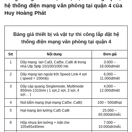
hệ thống điện mạng văn phòng tại quận 4 của
Huy Hoàng Phát
Bảng giá thiết bị và vật tự thi công lắp đặt hệ
thống điện mạng văn phòng tại quận 4
Stt
Nội dung
Đơn giá
1
Dây mạng lan Cat3, Cat5e, Cat6 đi trong
3.000 –
nhà Utp Sptp 10/100/1000 mb
16.000đ/mét
2
Dây mạng lan ngoài trời Speed Link 4 sợi
6,000 –
( speed < 100mb)
11.000đ/mét
3
Dây cáp quang Singlemode, Multimode
4,000 –
850nm-1310nm ( 1 sợi,2 sợi, 3 sợi, 4
12.000đ/mét
sợi… )
4
Nút bấm mạng (hạt mạng Cat5e, Cat6)
100 – 500đ/hạt
5
Hạt mạng âm tường Cat5 Cat6
25.000 –
65.000đ/chiếc
6
Hộp nhựa âm tường + mặt che
7.000 –
105x65x40mm
10.000đ/chiếc