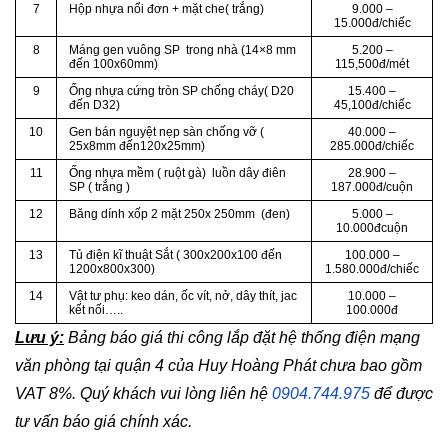
7
Hộp nhựa nổi đơn + mặt che( trắng)
9.000 –
15.000đ/chiếc
8
Máng gen vuông SP trong nhà (14×8 mm
5.200 –
đến 100x60mm)
115,500đ/mét
9
Ống nhựa cứng tròn SP chống cháy( D20
15.400 –
đến D32)
45,100đ/chiếc
10
Gen bán nguyệt nẹp sàn chống vỡ (
40.000 –
25x8mm đến120x25mm)
285.000đ/chiếc
11
Ống nhựa mềm ( ruột gà) luồn dây điên
28.900 –
SP ( trắng )
187.000đ/cuộn
12
Băng dính xốp 2 mặt 250x 250mm (đen)
5.000 –
10.000đcuộn
13
Tủ điện kĩ thuật Sắt ( 300x200x100 đến
100.000 –
1200x800x300)
1.580.000đ/chiếc
14
Vật tư phụ: keo dán, ốc vít, nở, dây thít, jac
10.000 –
kết nối…..
100.000đ
Lưu ý:
Bảng báo giá thi công lắp đặt hệ thống điện mạng
văn phòng tại quận 4 của Huy Hoàng Phát chưa bao gồm
VAT 8%. Quý khách vui lòng liên hệ
0904.744.975
để được
tư vấn báo giá chính xác.