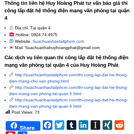
Thông tin liên hệ Huy Hoàng Phát tư vấn báo giá thi
công lắp đặt hệ thống điện mạng văn phòng tại quận
4
Địa chỉ: Tại quận 4
Hotline: 0904.74.4975
Website:
Suachuanhaotaitphcm.com
Mail: Suachuanhahuyhoangphat@gmail.com
Các dịch vụ liên quan thi công lắp đặt hệ thống điện
mạng văn phòng tại quận 4 của Huy Hoàng Phát
http://suachuanhaotaitphcm.com/thi-cong-lap-dat-he-thong-
dien-mang-cho-van-phong.html
http://suachuanhaotaitphcm.com/thi-cong-lap-dat-he-thong-
dien-mang-van-phong-tai-quan-5.html
http://suachuanhaotaitphcm.com/thi-cong-lap-dat-he-thong-
dien-mang-van-phong-tai-quan-6.html
Post Views:
73
Facebook
Twitter
Tumblr
LinkedIn
Instapa
XIN
Re
Share