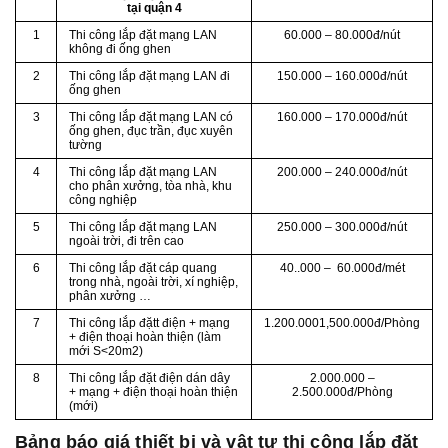
tại quận 4
1
Thi công lắp đặt mạng LAN
60.000 – 80.000đ/nút
không đi ống ghen
2
Thi công lắp đặt mạng LAN đi
150.000 – 160.000đ/nút
ống ghen
3
Thi công lắp đặt mạng LAN có
160.000 – 170.000đ/nút
ống ghen, đục trần, đục xuyên
tường
4
Thi công lắp đặt mạng LAN
200.000 – 240.000đ/nút
cho phân xưởng, tòa nhà, khu
công nghiệp
5
Thi công lắp đặt mạng LAN
250.000 – 300.000đ/nút
ngoài trời, đi trên cao
6
Thi công lắp đặt cáp quang
40..000 – 60.000đ/mét
trong nhà, ngoài trời, xí nghiệp,
phân xưởng …
7
Thi công lắp đặtt điện + mạng
1.200.0001,500.000đ/Phòng
+ điện thoại hoàn thiện (làm
mới S<20m2)
8
Thi công lắp đặt điện dán dây
2.000.000 –
+ mạng + điện thoại hoàn thiện
2.500.000đ/Phòng
(mới)
Bảng báo giá thiết bị và vật tự thi công lắp đặt