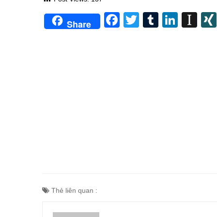
Facebook
Twitter
Tumblr
Linke
In
Share
Thẻ liên quan :