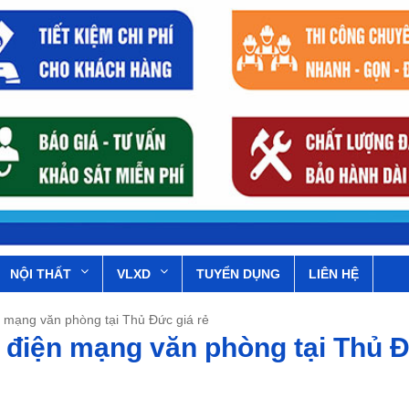
NỘI THẤT
VLXD
TUYỂN DỤNG
LIÊN HỆ
n mạng văn phòng tại Thủ Đức giá rẻ
g điện mạng văn phòng tại Thủ 