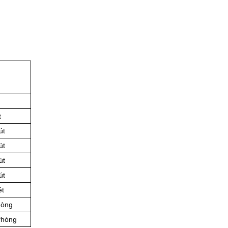
t
út
út
út
út
ét
hòng
Phòng