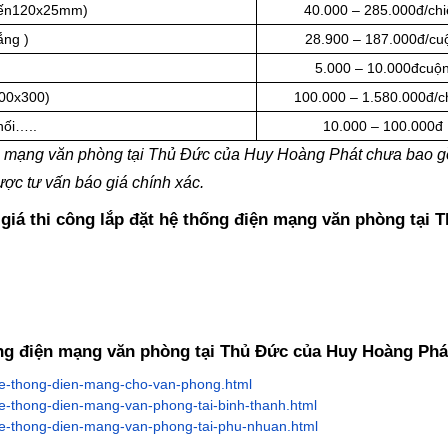
đến120x25mm)
40.000 – 285.000đ/chi
ắng )
28.900 – 187.000đ/cu
5.000 – 10.000đcuộ
800x300)
100.000 – 1.580.000đ/c
 nối…..
10.000 – 100.000đ
iện mạng văn phòng tại Thủ Đức của Huy Hoàng Phát chưa bao
ợc tư vấn báo giá chính xác.
 giá thi công lắp đặt hệ thống điện mạng văn phòng tại 
hống điện mạng văn phòng tại Thủ Đức của Huy Hoàng Phá
-he-thong-dien-mang-cho-van-phong.html
he-thong-dien-mang-van-phong-tai-binh-thanh.html
he-thong-dien-mang-van-phong-tai-phu-nhuan.html