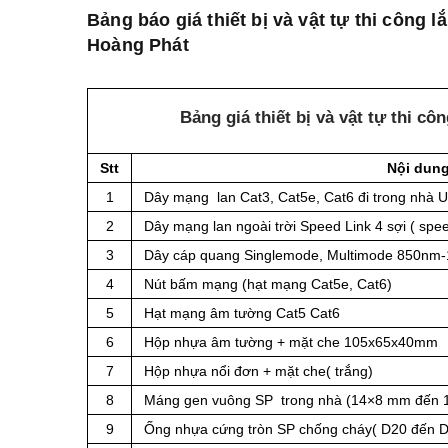
Bảng báo giá thiết bị và vật tự thi công
Hoàng Phát
Bảng giá thiết bị và vật tự thi c
Stt
Nội dun
1
Dây mạng lan Cat3, Cat5e, Cat6 đi trong nhà 
2
Dây mạng lan ngoài trời Speed Link 4 sợi ( sp
3
Dây cáp quang Singlemode, Multimode 850nm-13
4
Nút bấm mạng (hạt mạng Cat5e, Cat6)
5
Hạt mạng âm tường Cat5 Cat6
6
Hộp nhựa âm tường + mặt che 105x65x40mm
7
Hộp nhựa nổi đơn + mặt che( trắng)
8
Máng gen vuông SP trong nhà (14×8 mm đến
9
Ống nhựa cứng tròn SP chống cháy( D20 đến 