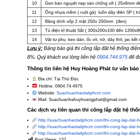
10
Gen bán nguyệt nẹp sàn chống vỡ ( 25x8mm 
11
Ống nhựa mềm ( ruột gà) luồn dây điên SP ( tr
12
Băng dính xốp 2 mặt 250x 250mm (đen)
13
Tủ điện kĩ thuật Sắt ( 300x200x100 đến 1200x
14
Vật tư phụ: keo dán, ốc vít, nở, dây thít, jac kết
Lưu ý:
Bảng báo giá thi công lắp đặt hệ thống đ
8%. Quý khách vui lòng liên hệ
0904.744.975
để đư
Thông tin liên hệ Huy Hoàng Phát tư vấn báo
Địa chỉ: Tại Thủ Đức
Hotline: 0904.74.4975
Website:
Suachuanhaotaitphcm.com
Mail: Suachuanhahuyhoangphat@gmail.com
Các dịch vụ liên quan thi công lắp đặt hệ t
http://suachuanhaotaitphcm.com/thi-cong-lap-dat
http://suachuanhaotaitphcm.com/thi-cong-lap-dat-
http://suachuanhaotaitphcm.com/thi-cong-lap-dat-
Post Views:
137