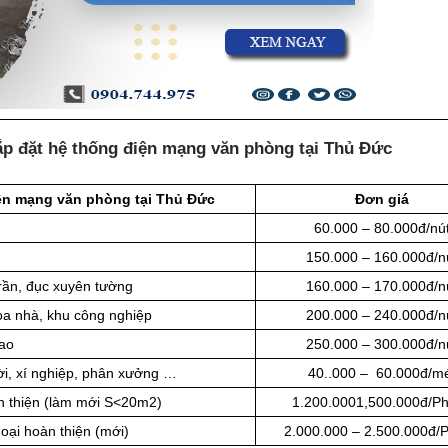
ắp đặt hệ thống điện mạng văn phòng tại Thủ Đức
iện mạng văn phòng tại Thủ Đức
Đơn giá
60.000 – 80.000đ/nú
150.000 – 160.000đ/n
rần, đục xuyên tường
160.000 – 170.000đ/n
òa nhà, khu công nghiệp
200.000 – 240.000đ/n
cao
250.000 – 300.000đ/n
rời, xí nghiệp, phân xưởng …
40..000 – 60.000đ/m
àn thiện (làm mới S<20m2)
1.200.0001,500.000đ/P
oại hoàn thiện (mới)
2.000.000 – 2.500.000đ/