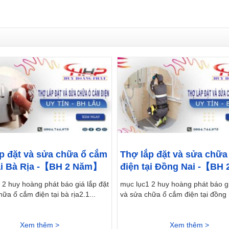
p đặt và sửa chữa ổ cắm
Thợ lắp đặt và sửa chữa
ại Bà Rịa -【BH 2 Năm】
điện tại Đồng Nai -【BH 
Năm】
 2 huy hoàng phát báo giá lắp đặt
mục lục1 2 huy hoàng phát báo gi
ữa ổ cắm điện tại bà rịa2.1...
và sửa chữa ổ cắm điện tại đồng n
Xem thêm >
Xem thêm >