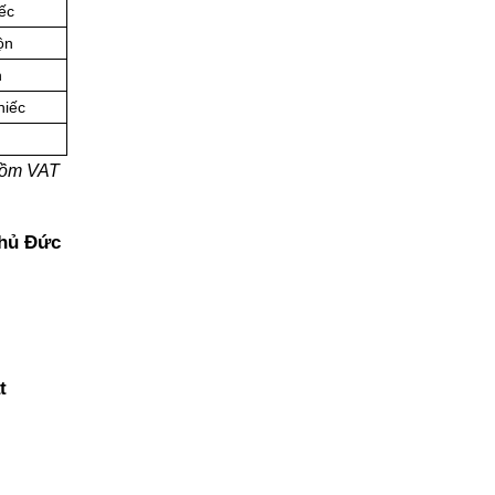
ếc
ộn
n
hiếc
 gồm VAT
Thủ Đức
t