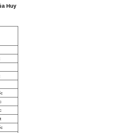
của Huy
t
t
ếc
c
c
t
ếc