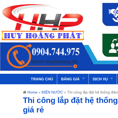
TRANG CHỦ
BẢNG GIÁ
DỊCH VỤ
Home
»
ĐIỆN NƯỚC
»
Thi công lắp đặt hệ thống điệ
Thi công lắp đặt hệ thốn
giá rẻ