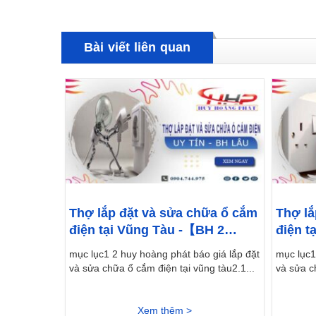
Bài viết liên quan
Thợ lắp đặt và sửa chữa ổ cắm
Thợ lắ
điện tại Vũng Tàu -【BH 2
điện t
Năm】
mục lục1 2 huy hoàng phát báo giá lắp đặt
mục lục1
và sửa chữa ổ cắm điện tại vũng tàu2.1...
và sửa ch
Xem thêm >