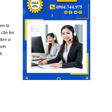
sơn bị
 cần tìm
đơn vị
kinh
t