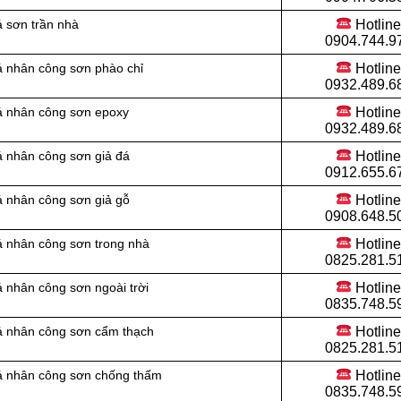
Hotlin
 sơn trần nhà
0904.744.9
Hotlin
á nhân công sơn phào chỉ
0932.489.6
Hotlin
á nhân công sơn epoxy
0932.489.6
Hotlin
á nhân công sơn giả đá
0912.655.6
Hotlin
á nhân công sơn giả gỗ
0908.648.5
Hotlin
á nhân công sơn trong nhà
0825.281.5
Hotlin
 nhân công sơn ngoài trời
0835.748.5
Hotlin
á nhân công sơn cẩm thạch
0825.281.5
Hotlin
iá nhân công sơn chống thấm
0835.748.5