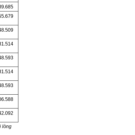
89.685
55.679
48.509
81.514
48.593
81.514
48.593
06.588
42.092
i lòng