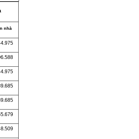
à
n nhà
44.975
06.588
44.975
89.685
9.685
5.679
48.509