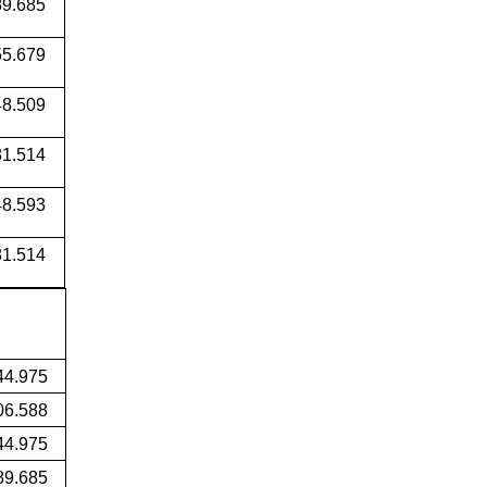
9.685
5.679
48.509
1.514
8.593
1.514
44.975
06.588
44.975
89.685