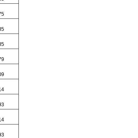
e
75
e
85
e
85
e
79
e
09
e
14
e
93
e
14
e
93