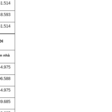
1.514
8.593
1.514
ời
n nhà
44.975
06.588
44.975
89.685