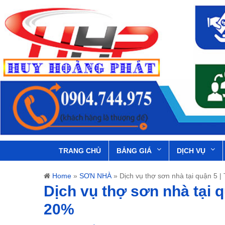
TRANG CHỦ
BẢNG GIÁ
DỊCH VỤ
Home
»
SƠN NHÀ
»
Dịch vụ thợ sơn nhà tại quận 5 |
Dịch vụ thợ sơn nhà tại q
20%