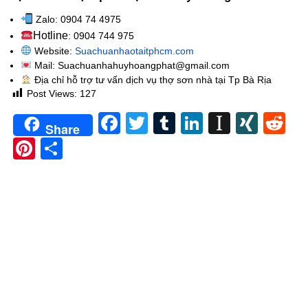
Zalo: 0904 74 4975
Hotline
: 0904 744 975
Website:
Suachuanhaotaitphcm.com
Mail: Suachuanhahuyhoangphat@gmail.com
Địa chỉ hỗ trợ tư vấn dịch vụ thợ sơn nhà tại Tp Bà Rịa
Post Views:
127
Facebook
Twitter
Tumblr
LinkedIn
Instapa
XIN
Re
Share
Pinterest
Share