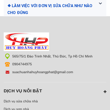
❖ LÀM VIỆC VỚI ĐƠN VỊ SỬA CHỮA NHƯ NÀO
CHO ĐÚNG
565/75/1 Đào Trinh Nhất, Thủ Đức, Tp Hồ Chí Minh
0904744975
suachuanhahuyhoangphat@gmail.com
DỊCH VỤ NỖI BẬT
Dịch vụ sửa chữa nhà
Dịch vụ sơn nhà