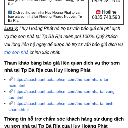
báo giá sơn nhà tại Phường Phước Trung, Tp Bà
0825.281.514
Rịa
Hotline
Dịch vụ thợ sơn nhà Huy Hoàng Phát tư vấn
báo giá sơn nhà tại Phường Phước Nguyên, Tp
0835.748.593
Bà Rịa
Lưu ý:
Huy Hoàng Phát hỗ trợ tư vấn báo giá chi phí dịch
vụ thợ sơn nhà tại Tp Bà Rịa miễn phí 100%. Quý khách
vui lòng liên hệ ngay để được hỗ trợ tư vấn báo giá dịch vụ
thợ sơn nhà
chính xác nhất.
Tham khảo bảng báo giá liên quan dịch vụ thợ sơn
nhà tại Tp Bà Rịa của Huy Hoàng Phát
https://suachuanhaotaitphcm.com/tho-son-nha-o-tai-
hcm.html
https://suachuanhaotaitphcm.com/tho-son-nha-tai-vung-
tau.html
https://suachuanhaotaitphcm.com/tho-son-nha-tai-binh-
chanh.html
Thông tin hỗ trợ chắm sóc khách hàng sử dụng dịch
vụ sơn nhà tại Tp Bà Rịa của Huy Hoàng Phát