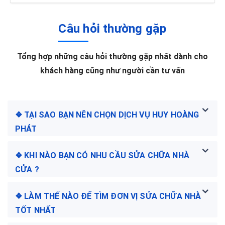
Câu hỏi thường gặp
Tổng hợp những câu hỏi thường gặp nhất dành cho
khách hàng cũng như người cần tư vấn
❖ TẠI SAO BẠN NÊN CHỌN DỊCH VỤ HUY HOÀNG
PHÁT
❖ KHI NÀO BẠN CÓ NHU CẦU SỬA CHỮA NHÀ
CỬA ?
❖ LÀM THẾ NÀO ĐỂ TÌM ĐƠN VỊ SỬA CHỮA NHÀ
TỐT NHẤT