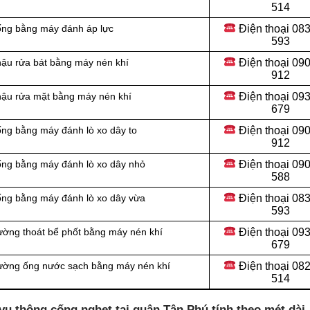
514
Điện thoại
083
cống bằng máy đánh áp lực
593
Điện thoại
090
hậu rửa bát bằng máy nén khí
912
Điện thoại 09
chậu rửa mặt bằng máy nén khí
679
Điện thoại 09
ống bằng máy đánh lò xo dây to
912
Điện thoại
090
ống bằng máy đánh lò xo dây nhỏ
588
Điện thoại
083
ống bằng máy đánh lò xo dây vừa
593
Điện thoại
093
ường thoát bể phốt bằng máy nén khí
679
Điện thoại
082
đường ống nước sạch bằng máy nén khí
514
vụ thông cống nghẹt tại quận Tân Phú tính theo mét dài