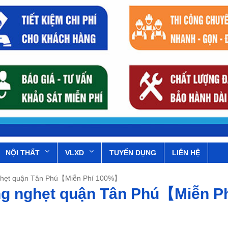
NỘI THẤT
VLXD
TUYỂN DỤNG
LIÊN HỆ
nghẹt quận Tân Phú【Miễn Phí 100%】
ng nghẹt quận Tân Phú【Miễn P