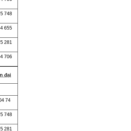
5 748
4 655
5 281
4 706
n đại
04 74
5 748
5 281