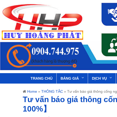
TRANG CHỦ
BẢNG GIÁ
DỊCH VỤ
Home
»
THÔNG TẮC
»
Tư vấn báo giá thông cống 
Tư vấn báo giá thông cố
100%】