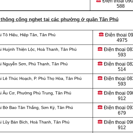
Điện thoại
090
588
 thông cống nghẹt tại các phường ở quận Tân Phú
Điện thoại
09
i Tô Hiệu, Hiệp Tân, Tân Phú
4975
Điện thoại
08
ại Huỳnh Thiện Lộc, Hoà Thanh, Tân Phú
593
Điện thoại
08
ại Nguyễn Sơn, Phú Thạnh, Tân Phú
514
Điện thoại
08
ại
Lê Thúc Hoạch, P. Phú Thọ Hòa, Tân Phú
593
Điện thoại
09
ại Âu Cơ, Phường Phú Trung, Tân Phú
912
Điện thoại 09
ại Bờ Bao Tân Thắng, Sơn Ký, Tân Phú
679
Điện thoại 09
ại Lũy Bán Bích, Hoà Thanh, Tân Phú
912