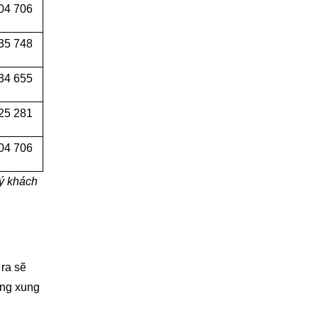
04 706
35 748
34 655
25 281
04 706
ý khách
 ra sẽ
ờng xung