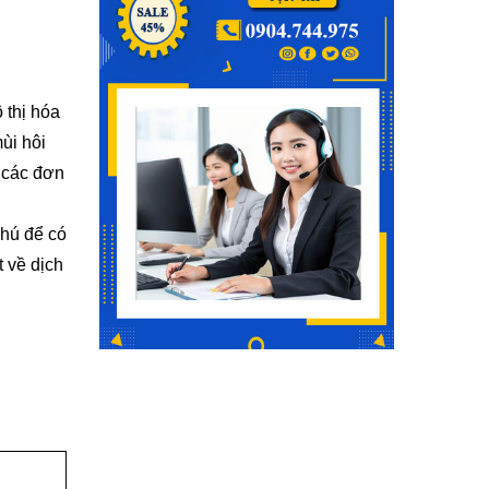
 thị hóa
ùi hôi
 các đơn
Phú để có
t về dịch