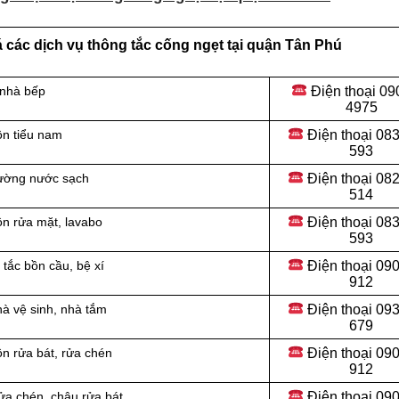
 các dịch vụ thông tắc cống ngẹt tại quận Tân Phú
Điện thoại
09
 nhà bếp
4975
Điện thoại
083
ồn tiểu nam
593
Điện thoại
082
đường nước sạch
514
Điện thoại
083
ồn rửa mặt, lavabo
593
Điện thoại
090
tắc bồn cầu, bệ xí
912
Điện thoại 09
hà vệ sinh, nhà tắm
679
Điện thoại 09
n rửa bát, rửa chén
912
Điện thoại
090
ửa chén, chậu rửa bát