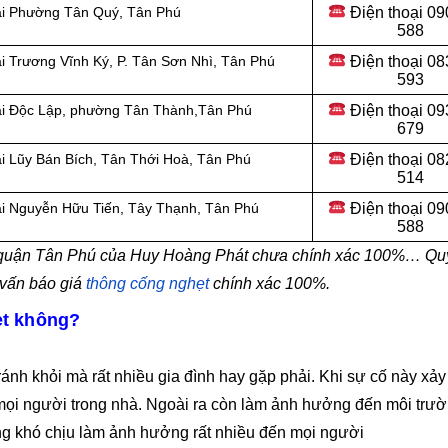
Điện thoại
09
tại Phường Tân Quý, Tân Phú
588
Điện thoại
08
ại
Trương Vĩnh Ký, P. Tân Sơn Nhì, Tân Phú
593
Điện thoại
09
ại
Độc Lập, phường Tân Thành,Tân Phú
679
Điện thoại
08
ại Lũy Bán Bích, Tân Thới Hoà, Tân Phú
514
Điện thoại
09
ại Nguyễn Hữu Tiến, Tây Thạnh, Tân Phú
588
ại quận Tân Phú của Huy Hoàng Phát chưa chính xác 100%… Qu
 vấn báo giá
thông cống nghẹt
chính xác 100%.
ẹt không?
ránh khỏi mà rất nhiều gia đình hay gặp phải. Khi sự cố này xảy
 mọi người trong nhà. Ngoài ra còn làm ảnh hưởng đến môi trư
ng khó chịu làm ảnh hưởng rất nhiều đến mọi người