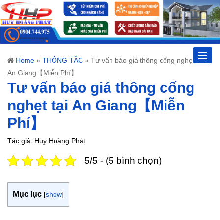
Toggle
Home
»
THÔNG TẮC
»
Tư vấn báo giá thông cống nghẹt tại
An Giang【Miễn Phí】
naviga
Tư vấn báo giá thông cống
nghẹt tại An Giang【Miễn
Phí】
Tác giả: Huy Hoàng Phát
5/5 - (5 bình chọn)
Mục lục
[
show
]