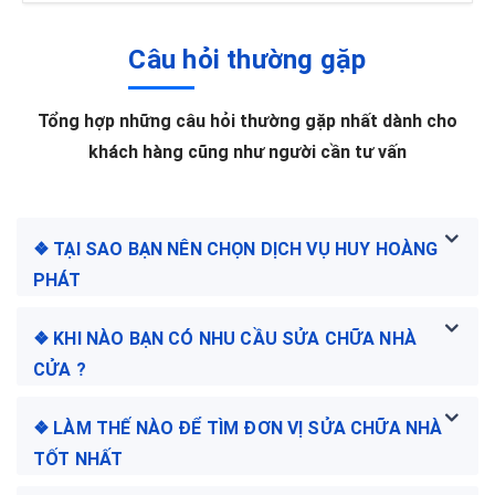
Câu hỏi thường gặp
Tổng hợp những câu hỏi thường gặp nhất dành cho
khách hàng cũng như người cần tư vấn
❖ TẠI SAO BẠN NÊN CHỌN DỊCH VỤ HUY HOÀNG
PHÁT
❖ KHI NÀO BẠN CÓ NHU CẦU SỬA CHỮA NHÀ
CỬA ?
❖ LÀM THẾ NÀO ĐỂ TÌM ĐƠN VỊ SỬA CHỮA NHÀ
TỐT NHẤT