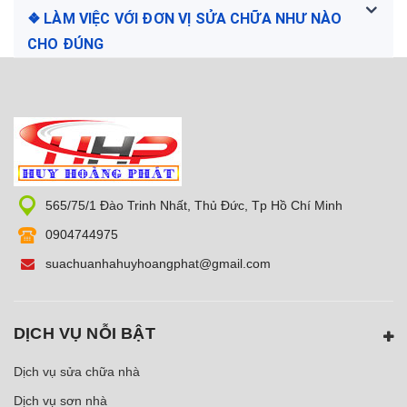
❖ LÀM VIỆC VỚI ĐƠN VỊ SỬA CHỮA NHƯ NÀO
CHO ĐÚNG
565/75/1 Đào Trinh Nhất, Thủ Đức, Tp Hồ Chí Minh
0904744975
suachuanhahuyhoangphat@gmail.com
DỊCH VỤ NỖI BẬT
Dịch vụ sửa chữa nhà
Dịch vụ sơn nhà