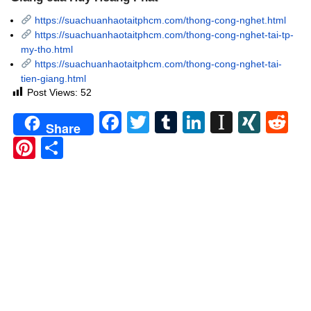
https://suachuanhaotaitphcm.com/thong-cong-nghet.html
https://suachuanhaotaitphcm.com/thong-cong-nghet-tai-tp-
my-tho.html
https://suachuanhaotaitphcm.com/thong-cong-nghet-tai-
tien-giang.html
Post Views:
52
Facebook
Twitter
Tumblr
LinkedIn
Instapa
XIN
Re
Share
Pinterest
Share