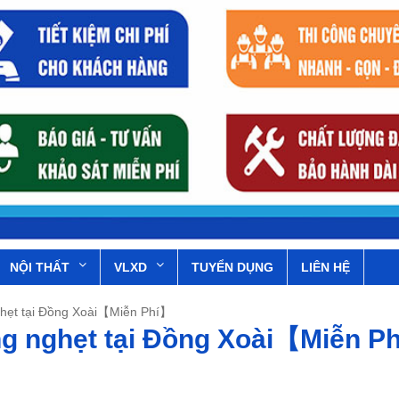
NỘI THẤT
VLXD
TUYỂN DỤNG
LIÊN HỆ
ghẹt tại Đồng Xoài【Miễn Phí】
ng nghẹt tại Đồng Xoài【Miễn P