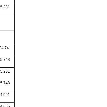
5 281
04 74
5 748
5 281
5 748
4 991
34 655