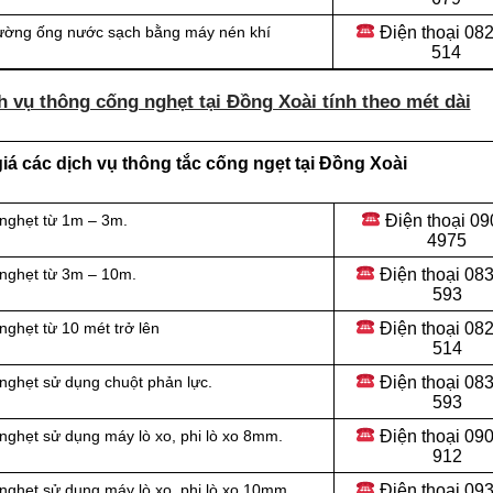
Điện thoại
082
đường ống nước sạch bằng máy nén khí
514
h vụ thông cống nghẹt tại Đồng Xoài tính theo mét dài
á các dịch vụ thông tắc cống ngẹt tại Đồng Xoài
Điện thoại
09
 nghẹt từ 1m – 3m.
4975
Điện thoại
083
 nghẹt từ 3m – 10m.
593
Điện thoại
082
ghẹt từ 10 mét trở lên
514
Điện thoại
083
nghẹt sử dụng chuột phản lực.
593
Điện thoại
090
nghẹt sử dụng máy lò xo, phi lò xo 8mm.
912
Điện thoại 09
nghẹt sử dụng máy lò xo, phi lò xo 10mm.