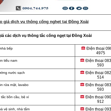
 giá dịch vụ thông cống nghẹt tại Đồng Xoài
á các dịch vụ thông tắc cống ngẹt tại Đồng Xoài
Điện thoại
09
 nhà bếp
4975
Điện thoại
083
ồn tiểu nam
593
Điện thoại
082
đường nước sạch
514
Điện thoại
083
ồn rửa mặt, lavabo
593
Điện thoại
090
tắc bồn cầu, bệ xí
912
Điện thoại 09
hà vệ sinh, nhà tắm