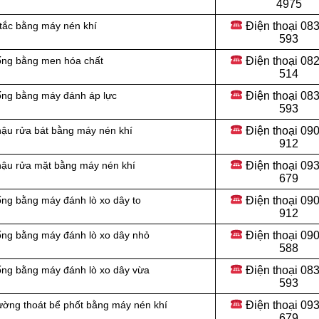
4975
Điện thoại
083
 tắc bằng máy nén khí
593
Điện thoại
082
cống bằng men hóa chất
514
Điện thoại
083
cống bằng máy đánh áp lực
593
Điện thoại
090
hậu rửa bát bằng máy nén khí
912
Điện thoại 09
chậu rửa mặt bằng máy nén khí
679
Điện thoại 09
ống bằng máy đánh lò xo dây to
912
Điện thoại
090
ống bằng máy đánh lò xo dây nhỏ
588
Điện thoại
083
ống bằng máy đánh lò xo dây vừa
593
Điện thoại
093
ường thoát bể phốt bằng máy nén khí
679