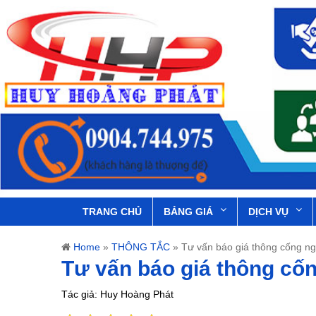
TRANG CHỦ
BẢNG GIÁ
DỊCH VỤ
Home
»
THÔNG TẮC
»
Tư vấn báo giá thông cống n
Tư vấn báo giá thông cố
Tác giả: Huy Hoàng Phát