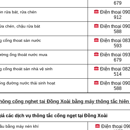
679
Điện thoại 09
n rửa bát, rửa chén
912
Điện thoại
090
ửa chén, chậu rửa bát
588
Điện thoại
083
g cống thoat sàn nước
593
Điện thoại
093
đường ống thoát nước mưa
679
Điện thoại
082
 cống thoát sàn nhà vệ sinh
514
Điện thoại
090
ống đường nước thải sinh hoạt
588
hông cống nghẹt tại Đồng Xoài bằng máy thông tắc hiện 
á các dịch vụ thông tắc cống ngẹt tại Đồng Xoài
Điện thoại
09
cầu bằng máy nén khí