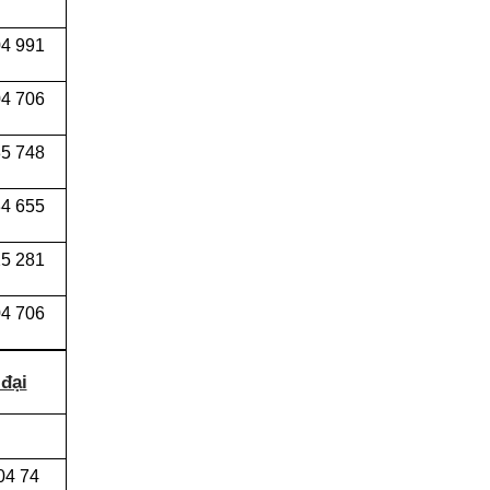
04 991
4 706
5 748
4 655
5 281
4 706
đại
04 74