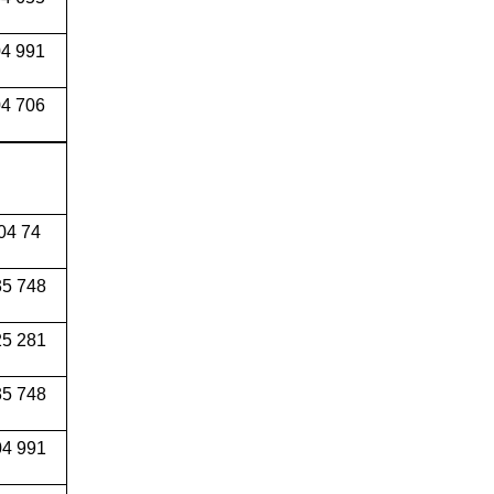
04 991
4 706
04 74
5 748
5 281
5 748
4 991