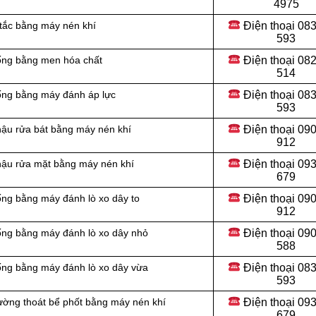
4975
Điện thoại
083
 tắc bằng máy nén khí
593
Điện thoại
082
cống bằng men hóa chất
514
Điện thoại
083
cống bằng máy đánh áp lực
593
Điện thoại
090
hậu rửa bát bằng máy nén khí
912
Điện thoại 09
chậu rửa mặt bằng máy nén khí
679
Điện thoại 09
ống bằng máy đánh lò xo dây to
912
Điện thoại
090
ống bằng máy đánh lò xo dây nhỏ
588
Điện thoại
083
ống bằng máy đánh lò xo dây vừa
593
Điện thoại
093
ường thoát bể phốt bằng máy nén khí
679