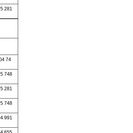
5 281
04 74
5 748
5 281
5 748
4 991
34 655