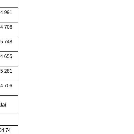
04 991
4 706
5 748
4 655
5 281
4 706
đại
04 74