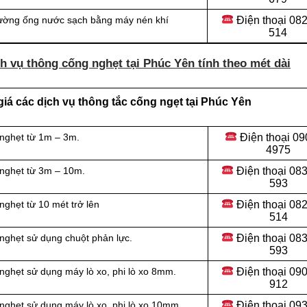
Điện thoại
082
đường ống nước sạch bằng máy nén khí
514
h vụ thông cống nghẹt tại Phúc Yên tính theo mét dài
iá các dịch vụ thông tắc cống ngẹt tại Phúc Yên
Điện thoại
09
 nghẹt từ 1m – 3m.
4975
Điện thoại
083
 nghẹt từ 3m – 10m.
593
Điện thoại
082
ghẹt từ 10 mét trở lên
514
Điện thoại
083
nghẹt sử dụng chuột phản lực.
593
Điện thoại
090
nghẹt sử dụng máy lò xo, phi lò xo 8mm.
912
Điện thoại 09
nghẹt sử dụng máy lò xo, phi lò xo 10mm.