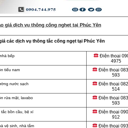
o giá dịch vụ thông cống nghẹt tại Phúc Yên
iá các dịch vụ thông tắc cống ngẹt tại Phúc Yên
Điện thoại
09
 nhà bếp
4975
Điện thoại
083
ồn tiểu nam
593
Điện thoại
082
đường nước sạch
514
Điện thoại
083
ồn rửa mặt, lavabo
593
Điện thoại
090
tắc bồn cầu, bệ xí
912
Điện thoại 09
hà vệ sinh, nhà tắm