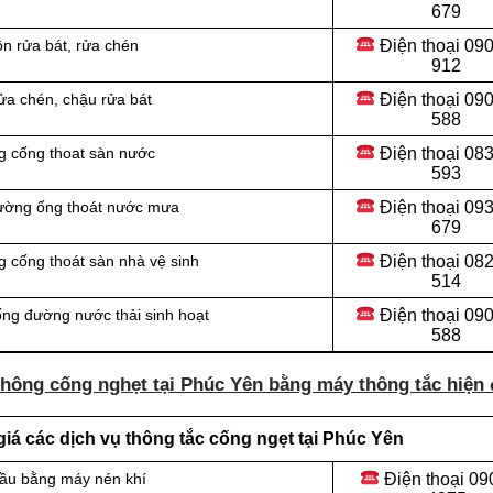
679
Điện thoại 09
n rửa bát, rửa chén
912
Điện thoại
090
ửa chén, chậu rửa bát
588
Điện thoại
083
g cống thoat sàn nước
593
Điện thoại
093
đường ống thoát nước mưa
679
Điện thoại
082
 cống thoát sàn nhà vệ sinh
514
Điện thoại
090
ống đường nước thải sinh hoạt
588
thông cống nghẹt tại Phúc Yên bằng máy thông tắc hiện 
iá các dịch vụ thông tắc cống ngẹt tại Phúc Yên
Điện thoại
09
cầu bằng máy nén khí