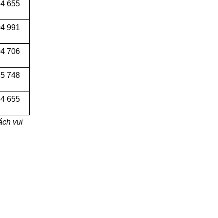
34 655
04 991
4 706
5 748
4 655
ách vui