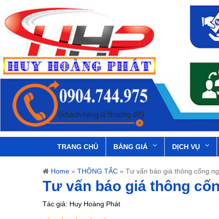
TRANG CHỦ
BẢNG GIÁ
DỊCH VỤ
Home
»
THÔNG TẮC
»
Tư vấn báo giá thông cống n
Tư vấn báo giá thông cố
Tác giả: Huy Hoàng Phát