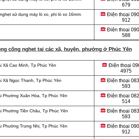
679
Điện thoại 09
nghẹt sử dụng máy lò xo, phi lò xo 16mm.
912
Điện thoại
090
588
ông cống nghẹt tại các xã, huyện, phường ở Phúc Yên
Điện thoại
09
ại Xã Cao Minh, Tp Phúc Yên
4975
Điện thoại
083
ại Xã Ngọc Thanh, Tp Phúc Yên
593
Điện thoại
082
tại Phường Xuân Hòa, Tp Phúc Yên
514
Điện thoại
083
ại Phường Tiền Châu, Tp Phúc Yên
593
Điện thoại
090
ại Phường Trưng Nhị, Tp Phúc Yên
912