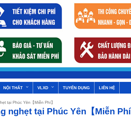
NỘI THẤT
VLXD
TUYỂN DỤNG
LIÊN HỆ
ghẹt tại Phúc Yên【Miễn Phí】
ng nghẹt tại Phúc Yên【Miễn Ph