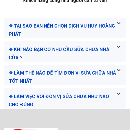
khách hàng cũng như người cần tư vấn
❖ TẠI SAO BẠN NÊN CHỌN DỊCH VỤ HUY HOÀNG
PHÁT
❖ KHI NÀO BẠN CÓ NHU CẦU SỬA CHỮA NHÀ
CỬA ?
❖ LÀM THẾ NÀO ĐỂ TÌM ĐƠN VỊ SỬA CHỮA NHÀ
TỐT NHẤT
❖ LÀM VIỆC VỚI ĐƠN VỊ SỬA CHỮA NHƯ NÀO
CHO ĐÚNG