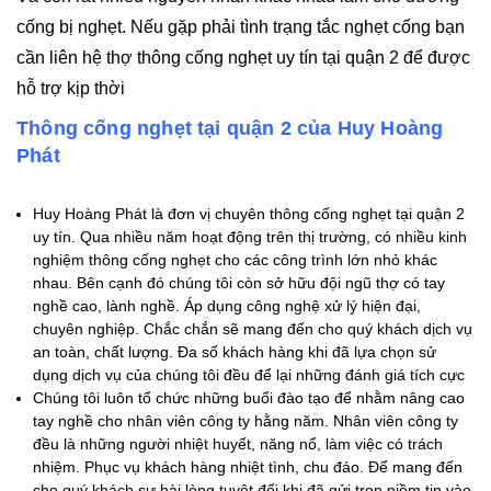
cống bị nghẹt. Nếu gặp phải tình trạng tắc nghẹt cống bạn
cần liên hệ thợ thông cống nghẹt uy tín tại quận 2 để được
hỗ trợ kịp thời
Thông cống nghẹt tại quận 2 của Huy Hoàng
Phát
Huy Hoàng Phát là đơn vị chuyên thông cống nghẹt tại quận 2
uy tín. Qua nhiều năm hoạt động trên thị trường, có nhiều kinh
nghiệm thông cống nghẹt cho các công trình lớn nhỏ khác
nhau. Bên cạnh đó chúng tôi còn sở hữu đội ngũ thợ có tay
nghề cao, lành nghề. Áp dụng công nghệ xử lý hiện đại,
chuyên nghiệp. Chắc chắn sẽ mang đến cho quý khách dịch vụ
an toàn, chất lượng. Đa số khách hàng khi đã lựa chọn sử
dụng dịch vụ của chúng tôi đều để lại những đánh giá tích cực
Chúng tôi luôn tổ chức những buổi đào tạo để nhằm nâng cao
tay nghề cho nhân viên công ty hằng năm. Nhân viên công ty
đều là những người nhiệt huyết, năng nổ, làm việc có trách
nhiệm. Phục vụ khách hàng nhiệt tình, chu đáo. Để mang đến
cho quý khách sự hài lòng tuyệt đối khi đã gửi trọn niềm tin vào