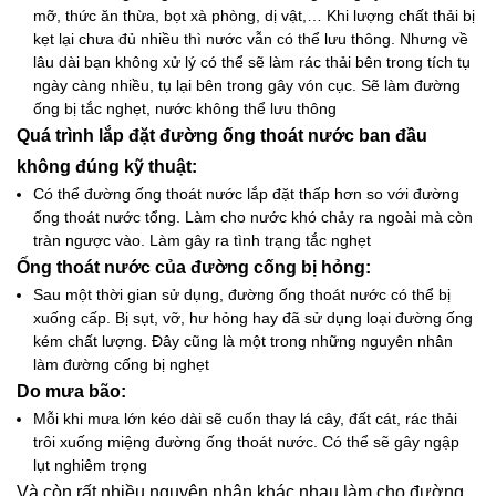
mỡ, thức ăn thừa, bọt xà phòng, dị vật,… Khi lượng chất thải bị
kẹt lại chưa đủ nhiều thì nước vẫn có thể lưu thông. Nhưng về
lâu dài bạn không xử lý có thể sẽ làm rác thải bên trong tích tụ
ngày càng nhiều, tụ lại bên trong gây vón cục. Sẽ làm đường
ống bị tắc nghẹt, nước không thể lưu thông
Quá trình lắp đặt đường ống thoát nước ban đầu
không đúng kỹ thuật:
Có thể đường ống thoát nước lắp đặt thấp hơn so với đường
ống thoát nước tổng. Làm cho nước khó chảy ra ngoài mà còn
tràn ngược vào. Làm gây ra tình trạng tắc nghẹt
Ống thoát nước của đường cống bị hỏng:
Sau một thời gian sử dụng, đường ống thoát nước có thể bị
xuống cấp. Bị sụt, vỡ, hư hỏng hay đã sử dụng loại đường ống
kém chất lượng. Đây cũng là một trong những nguyên nhân
làm đường cống bị nghẹt
Do mưa bão:
Mỗi khi mưa lớn kéo dài sẽ cuốn thay lá cây, đất cát, rác thải
trôi xuống miệng đường ống thoát nước. Có thể sẽ gây ngập
lụt nghiêm trọng
Và còn rất nhiều nguyên nhân khác nhau làm cho đường