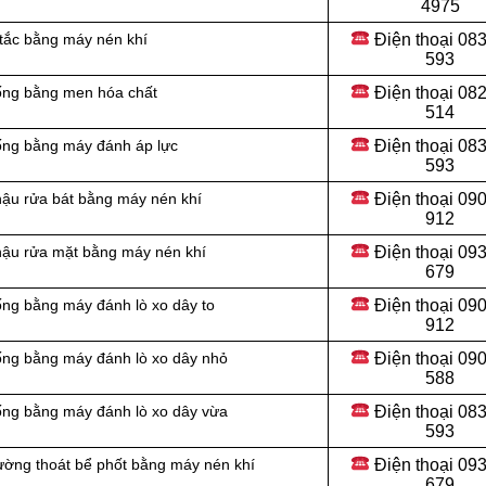
4975
Điện thoại
083
 tắc bằng máy nén khí
593
Điện thoại
082
cống bằng men hóa chất
514
Điện thoại
083
cống bằng máy đánh áp lực
593
Điện thoại
090
hậu rửa bát bằng máy nén khí
912
Điện thoại 09
chậu rửa mặt bằng máy nén khí
679
Điện thoại 09
ống bằng máy đánh lò xo dây to
912
Điện thoại
090
ống bằng máy đánh lò xo dây nhỏ
588
Điện thoại
083
ống bằng máy đánh lò xo dây vừa
593
Điện thoại
093
ường thoát bể phốt bằng máy nén khí
679