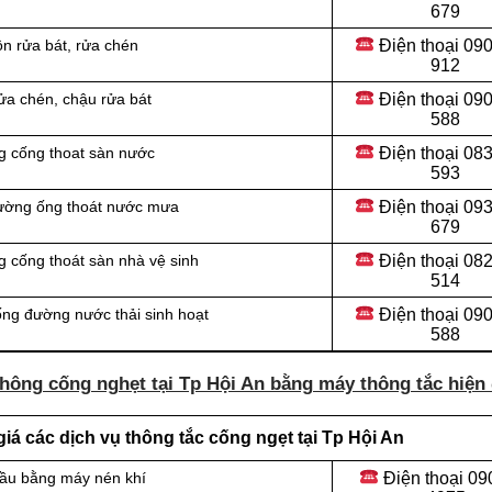
679
Điện thoại 09
n rửa bát, rửa chén
912
Điện thoại
090
ửa chén, chậu rửa bát
588
Điện thoại
083
g cống thoat sàn nước
593
Điện thoại
093
đường ống thoát nước mưa
679
Điện thoại
082
 cống thoát sàn nhà vệ sinh
514
Điện thoại
090
ống đường nước thải sinh hoạt
588
hông cống nghẹt tại Tp Hội An bằng máy thông tắc hiện 
á các dịch vụ thông tắc cống ngẹt tại Tp Hội An
Điện thoại
09
cầu bằng máy nén khí