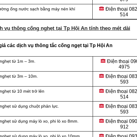
Điện thoại
082
đường ống nước sạch bằng máy nén khí
514
h vụ thông cống nghẹt tại Tp Hội An tính theo mét dài
á các dịch vụ thông tắc cống ngẹt tại Tp Hội An
Điện thoại
09
 nghẹt từ 1m – 3m.
4975
Điện thoại
083
 nghẹt từ 3m – 10m.
593
Điện thoại
082
ghẹt từ 10 mét trở lên
514
Điện thoại
083
nghẹt sử dụng chuột phản lực.
593
Điện thoại
090
nghẹt sử dụng máy lò xo, phi lò xo 8mm.
912
Điện thoại 09
nghẹt sử dụng máy lò xo, phi lò xo 10mm.