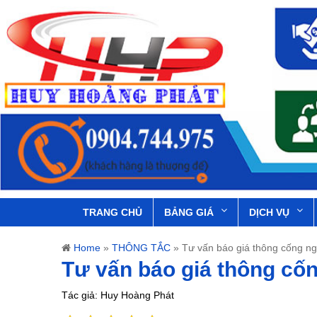
TRANG CHỦ
BẢNG GIÁ
DỊCH VỤ
Home
»
THÔNG TẮC
»
Tư vấn báo giá thông cống n
Tư vấn báo giá thông cố
Tác giả: Huy Hoàng Phát