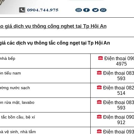
 giá dịch vụ thông cống nghẹt tại Tp Hội An
á các dịch vụ thông tắc cống ngẹt tại Tp Hội An
Điện thoại
09
 nhà bếp
4975
Điện thoại
083
ồn tiểu nam
593
Điện thoại
082
đường nước sạch
514
Điện thoại
083
ồn rửa mặt, lavabo
593
Điện thoại
090
tắc bồn cầu, bệ xí
912
Điện thoại 09
hà vệ sinh, nhà tắm