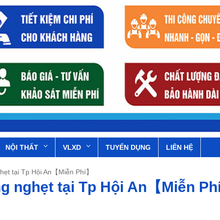
NỘI THẤT
VLXD
TUYỂN DỤNG
LIÊN HỆ
ghẹt tại Tp Hội An【Miễn Phí】
ng nghẹt tại Tp Hội An【Miễn P