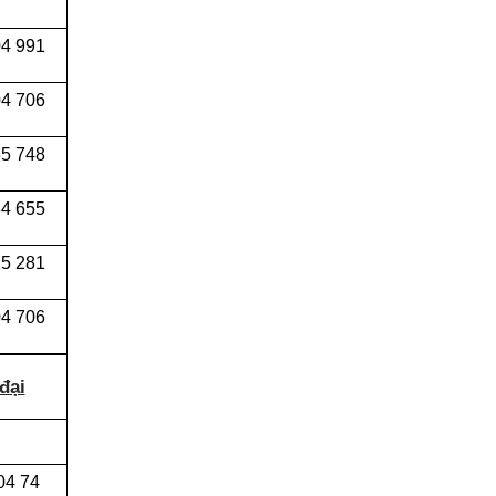
04 991
4 706
5 748
4 655
5 281
4 706
đại
04 74