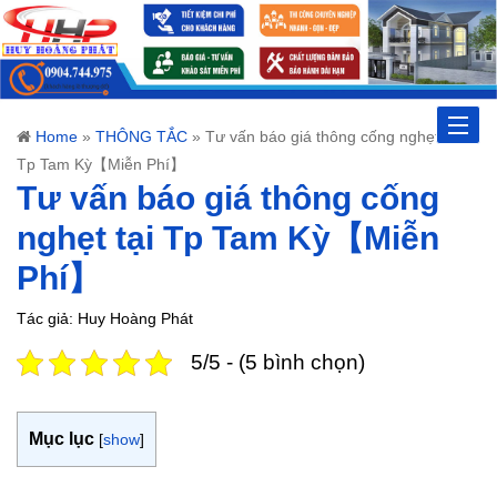
Toggle
Home
»
THÔNG TẮC
»
Tư vấn báo giá thông cống nghẹt tại
Tp Tam Kỳ【Miễn Phí】
naviga
Tư vấn báo giá thông cống
nghẹt tại Tp Tam Kỳ【Miễn
Phí】
Tác giả: Huy Hoàng Phát
5/5 - (5 bình chọn)
Mục lục
[
show
]