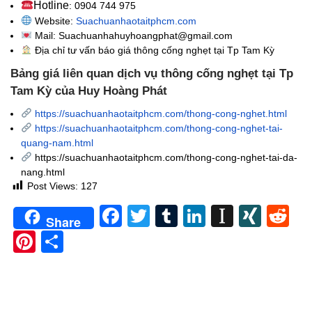
Hotline
: 0904 744 975
Website:
Suachuanhaotaitphcm.com
Mail: Suachuanhahuyhoangphat@gmail.com
Địa chỉ tư vấn báo giá thông cống nghẹt
tại Tp Tam Kỳ
Bảng giá liên quan dịch vụ thông cống nghẹt tại Tp
Tam Kỳ của Huy Hoàng Phát
https://suachuanhaotaitphcm.com/thong-cong-nghet.html
https://suachuanhaotaitphcm.com/thong-cong-nghet-tai-
quang-nam.html
https://suachuanhaotaitphcm.com/thong-cong-nghet-tai-da-
nang.html
Post Views:
127
Facebook
Twitter
Tumblr
LinkedIn
Instapa
XIN
Re
Share
Pinterest
Share