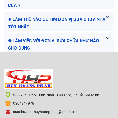
CỬA ?
❖ LÀM THẾ NÀO ĐỂ TÌM ĐƠN VỊ SỬA CHỮA NHÀ
TỐT NHẤT
❖ LÀM VIỆC VỚI ĐƠN VỊ SỬA CHỮA NHƯ NÀO
CHO ĐÚNG
565/75/1 Đào Trinh Nhất, Thủ Đức, Tp Hồ Chí Minh
0904744975
suachuanhahuyhoangphat@gmail.com