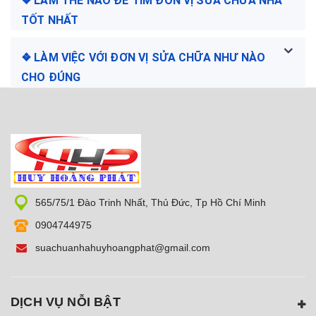
❖ LÀM THẾ NÀO ĐỂ TÌM ĐƠN VỊ SỬA CHỮA NHÀ
TỐT NHẤT
❖ LÀM VIỆC VỚI ĐƠN VỊ SỬA CHỮA NHƯ NÀO
CHO ĐÚNG
565/75/1 Đào Trinh Nhất, Thủ Đức, Tp Hồ Chí Minh
0904744975
suachuanhahuyhoangphat@gmail.com
DỊCH VỤ NỖI BẬT