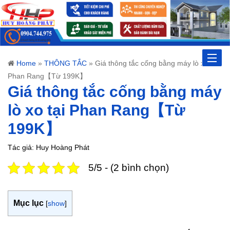
Toggle
Home
»
THÔNG TẮC
»
Giá thông tắc cống bằng máy lò xo tại
Phan Rang【Từ 199K】
naviga
Giá thông tắc cống bằng máy
lò xo tại Phan Rang【Từ
199K】
Tác giả: Huy Hoàng Phát
5/5 - (2 bình chọn)
Mục lục
[
show
]