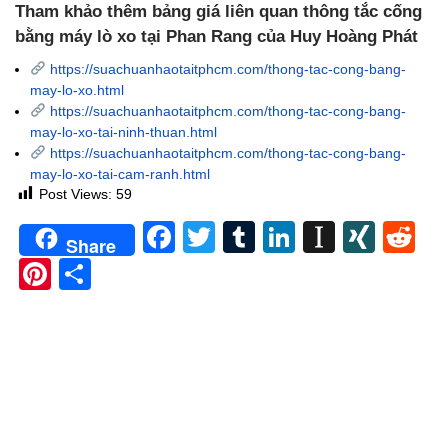
Tham khảo thêm bảng giá liên quan thông tắc cống
bằng máy lò xo tại Phan Rang của Huy Hoàng Phát
https://suachuanhaotaitphcm.com/thong-tac-cong-bang-
may-lo-xo.html
https://suachuanhaotaitphcm.com/thong-tac-cong-bang-
may-lo-xo-tai-ninh-thuan.html
https://suachuanhaotaitphcm.com/thong-tac-cong-bang-
may-lo-xo-tai-cam-ranh.html
Post Views:
59
Facebook
Twitter
Tumblr
LinkedIn
Instapa
XIN
Re
Share
Pinterest
Share