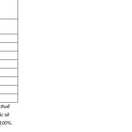
 thuế
ắc sẽ
 100%.