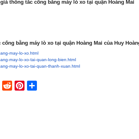
 giá thông tắc cống bằng máy lò xo tại quận Hoàng Mai
c cống bằng máy lò xo tại quận Hoàng Mai của Huy Hoàn
bang-may-lo-xo.html
ang-may-lo-xo-tai-quan-long-bien.html
ang-may-lo-xo-tai-quan-thanh-xuan.html
dIn
stapaper
XING
Reddit
Pinterest
Share