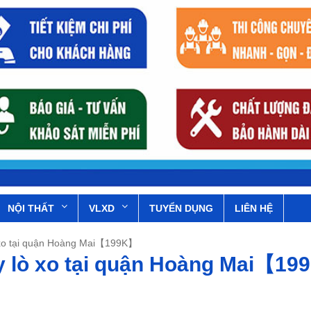
NỘI THẤT
VLXD
TUYỂN DỤNG
LIÊN HỆ
 xo tại quận Hoàng Mai【199K】
y lò xo tại quận Hoàng Mai【1