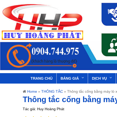
TRANG CHỦ
BẢNG GIÁ
DỊCH VỤ
Home
»
THÔNG TẮC
»
Thông tắc cống bằng máy lò
Thông tắc cống bằng má
Tác giả: Huy Hoàng Phát