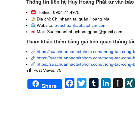
Thông tin liên hệ Huy Hoàng Phát tư vấn báo
Hotline: 0904.74.4975
Địa chỉ: Chi nhánh tại quận Hoàng Mai
Website:
Suachuanhaotaitphcm.com
Mail: Suachuanhahuyhoangphat@gmail.com
Tham khảo thêm bảng giá liên quan thông tắ
https://suachuanhaotaitphcm.com/thong-tac-cong-
https://suachuanhaotaitphcm.com/thong-tac-cong-b
https://suachuanhaotaitphcm.com/thong-tac-cong-b
Post Views:
75
Facebook
Twitter
Tumblr
Linke
In
Share