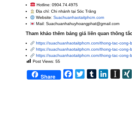
Hotline: 0904.74.4975
Địa chỉ: Chi nhánh tại Sóc Trăng
Website:
Suachuanhaotaitphcm.com
Mail: Suachuanhahuyhoangphat@gmail.com
Tham khảo thêm bảng giá liên quan thông tắ
https://suachuanhaotaitphcm.com/thong-tac-cong-
https://suachuanhaotaitphcm.com/thong-tac-cong-ba
https://suachuanhaotaitphcm.com/thong-tac-cong-b
Post Views:
55
Facebook
Twitter
Tumblr
Linke
In
Share