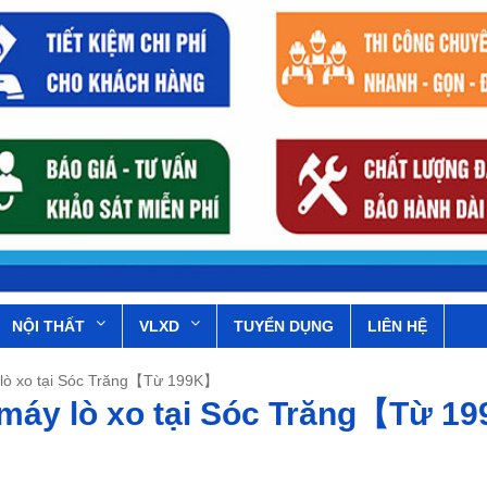
NỘI THẤT
VLXD
TUYỂN DỤNG
LIÊN HỆ
 lò xo tại Sóc Trăng【Từ 199K】
 máy lò xo tại Sóc Trăng【Từ 1