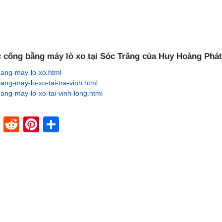
c cống bằng máy lò xo tại Sóc Trăng của Huy Hoàng Phát
bang-may-lo-xo.html
ng-may-lo-xo-tai-tra-vinh.html
ang-may-lo-xo-tai-vinh-long.html
dIn
stapaper
XING
Reddit
Pinterest
Share