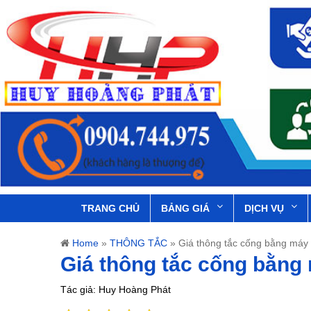
TRANG CHỦ
BẢNG GIÁ
DỊCH VỤ
Home
»
THÔNG TẮC
»
Giá thông tắc cống bằng máy
Giá thông tắc cống bằng
Tác giả: Huy Hoàng Phát