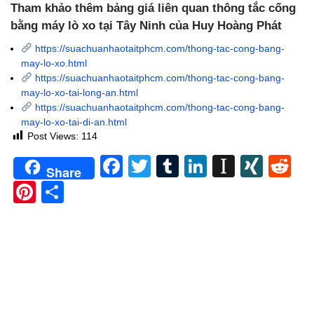
Tham khảo thêm bảng giá liên quan thông tắc cống
bằng máy lò xo tại Tây Ninh của Huy Hoàng Phát
https://suachuanhaotaitphcm.com/thong-tac-cong-bang-
may-lo-xo.html
https://suachuanhaotaitphcm.com/thong-tac-cong-bang-
may-lo-xo-tai-long-an.html
https://suachuanhaotaitphcm.com/thong-tac-cong-bang-
may-lo-xo-tai-di-an.html
Post Views:
114
Facebook
Twitter
Tumblr
LinkedIn
Instapa
XIN
Re
Share
Pinterest
Share