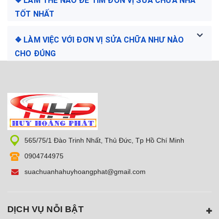
❖ LÀM THẾ NÀO ĐỂ TÌM ĐƠN VỊ SỬA CHỮA NHÀ
TỐT NHẤT
❖ LÀM VIỆC VỚI ĐƠN VỊ SỬA CHỮA NHƯ NÀO
CHO ĐÚNG
565/75/1 Đào Trinh Nhất, Thủ Đức, Tp Hồ Chí Minh
0904744975
suachuanhahuyhoangphat@gmail.com
DỊCH VỤ NỖI BẬT