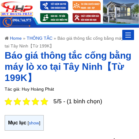
Toggle
Home
»
THÔNG TẮC
»
Báo giá thông tắc cống bằng máy lò xo
tại Tây Ninh【Từ 199K】
naviga
Báo giá thông tắc cống bằng
máy lò xo tại Tây Ninh【Từ
199K】
Tác giả: Huy Hoàng Phát
5/5 - (1 bình chọn)
Mục lục
[
show
]