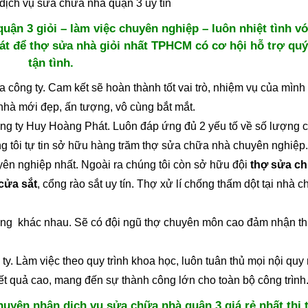
ịch vụ sửa chữa nhà quận 3 uy tín
uận 3 giỏi – làm việc chuyên nghiệp – luôn nhiệt tình v
át để thợ sửa nhà giỏi nhất TPHCM có cơ hội hỗ trợ qu
tận tình.
 công ty. Cam kết sẽ hoàn thành tốt vai trò, nhiệm vụ của mình
nhà mới đẹp, ấn tượng, vô cùng bắt mắt.
ông ty Huy Hoàng Phát. Luôn đáp ứng đủ 2 yếu tố về số lượng c
g tôi tự tin sở hữu hàng trăm thợ sửa chữa nhà chuyên nghiệp
yên nghiệp nhất. Ngoài ra chúng tôi còn sở hữu đội
thợ sửa ch
cửa sắt
, cổng rào sắt uy tín. Thợ xử lí chống thấm dột tại nhà 
 công khác nhau. Sẽ có đội ngũ thợ chuyên môn cao đảm nhận th
 ty. Làm việc theo quy trình khoa học, luôn tuân thủ mọi nội quy
kết quả cao, mang đến sự thành công lớn cho toàn bộ công trình
huyên nhận dịch vụ sửa chữa nhà quận 3 giá rẻ nhất thị 