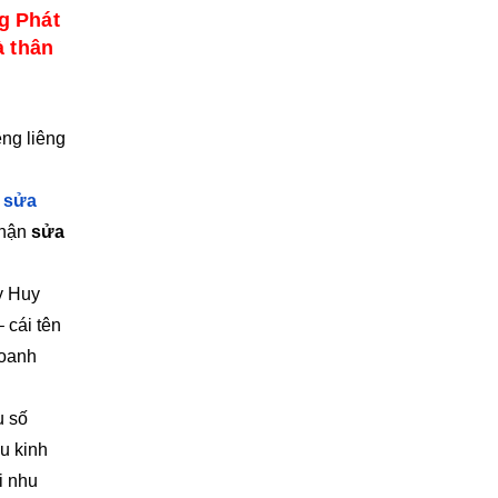
g Phát
à thân
êng liêng
g
sửa
nhận
sửa
y Huy
 cái tên
doanh
ụ số
u kinh
i nhu