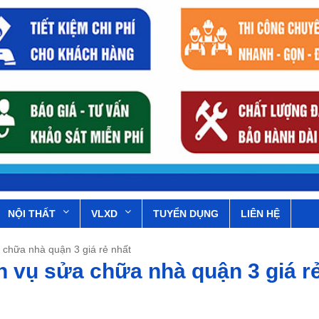
NỘI THẤT
VLXD
TUYỂN DỤNG
LIÊN HỆ
 chữa nhà quận 3 giá rẻ nhất
h vụ sửa chữa nhà quận 3 giá r