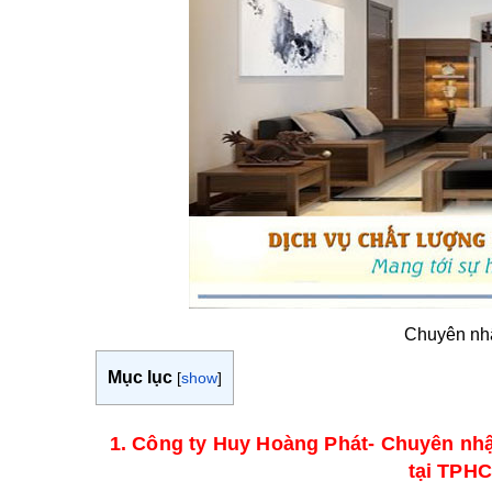
Chuyên nhậ
Mục lục
[
show
]
1. Công ty Huy Hoàng Phát- Chuyên nhậ
tại TPHC