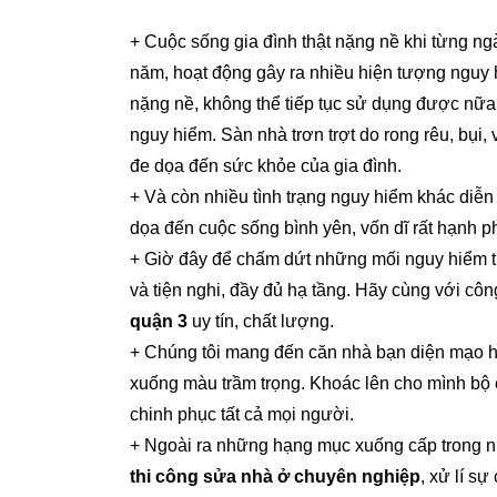
+ Cuộc sống gia đình thật nặng nề khi từng ngà
năm, hoạt động gây ra nhiều hiện tượng nguy h
nặng nề, không thể tiếp tục sử dụng được nữ
nguy hiểm. Sàn nhà trơn trợt do rong rêu, bụi,
đe dọa đến sức khỏe của gia đình.
+ Và còn nhiều tình trạng nguy hiểm khác diễn
dọa đến cuộc sống bình yên, vốn dĩ rất hạnh p
+ Giờ đây để chấm dứt những mối nguy hiểm trê
và tiện nghi, đầy đủ hạ tầng. Hãy cùng với cô
quận 3
uy tín, chất lượng.
+ Chúng tôi mang đến căn nhà bạn diện mạo ho
xuống màu trầm trọng. Khoác lên cho mình bộ c
chinh phục tất cả mọi người.
+ Ngoài ra những hạng mục xuống cấp trong nh
thi công sửa nhà ở chuyên nghiệp
, xử lí sự