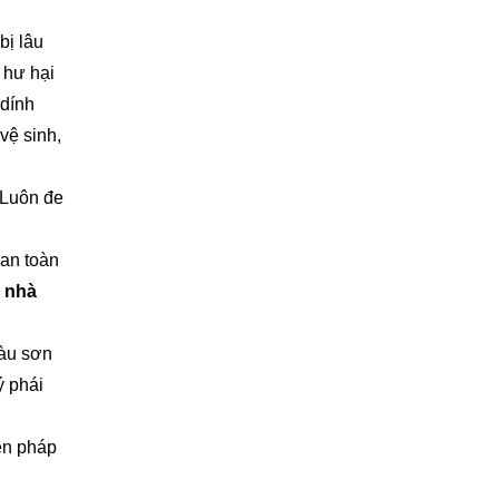
bị lâu
 hư hại
 dính
vệ sinh,
 Luôn đe
 an toàn
 nhà
màu sơn
ý phái
ện pháp