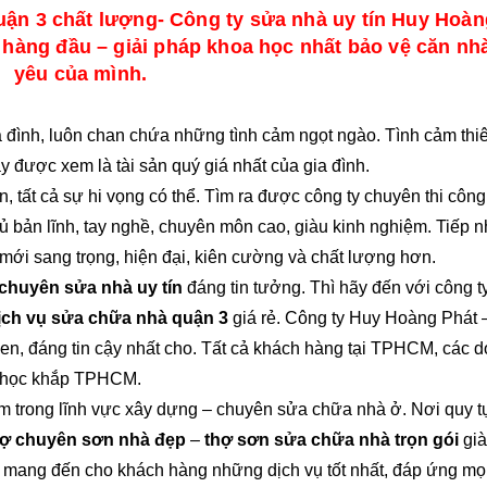
ận 3 chất lượng- Công ty sửa nhà uy tín Huy Hoàn
hàng đầu – giải pháp khoa học nhất bảo vệ căn nh
yêu của mình.
ia đình, luôn chan chứa những tình cảm ngọt ngào. Tình cảm thi
 được xem là tài sản quý giá nhất của gia đình.
in, tất cả sự hi vọng có thể. Tìm ra được công ty chuyên thi côn
đủ bản lĩnh, tay nghề, chuyên môn cao, giàu kinh nghiệm. Tiếp 
à mới sang trọng, hiện đại, kiên cường và chất lượng hơn.
 chuyên sửa nhà uy tín
đáng tin tưởng. Thì hãy đến với công t
ch vụ sửa chữa nhà quận 3
giá rẻ. Công ty Huy Hoàng Phát –
quen, đáng tin cậy nhất cho. Tất cả khách hàng tại TPHCM, các 
ng học khắp TPHCM.
ăm trong lĩnh vực xây dựng – chuyên sửa chữa nhà ở. Nơi quy t
ợ chuyên sơn nhà đẹp
–
thợ sơn sửa chữa nhà trọn gói
già
in mang đến cho khách hàng những dịch vụ tốt nhất, đáp ứng mọ