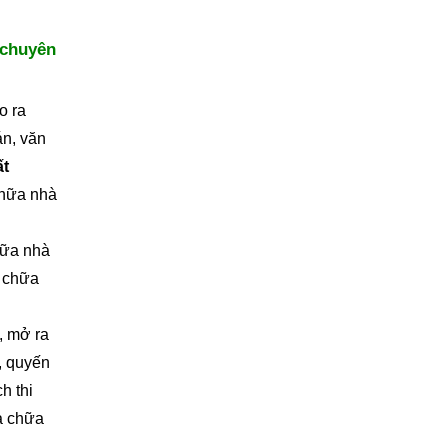
 chuyên
o ra
án, văn
ất
chữa nhà
hữa nhà
a chữa
, mở ra
, quyến
h thi
a chữa