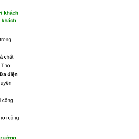
ới khách
ý khách
 trong
ả chất
. Thợ
ữa điện
chuyên
i công
 nơi công
.
trường.