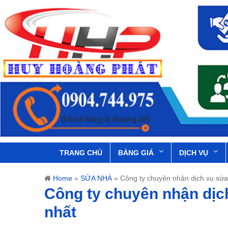
TRANG CHỦ
BẢNG GIÁ
DỊCH VỤ
Home
»
SỬA NHÀ
»
Công ty chuyên nhận dịch vụ sửa
Công ty chuyên nhận dịc
nhất