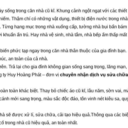
y sống trong căn nhà cũ kĩ. Khung cảnh ngột ngạt với các thiết 
iểm. Thậm chí có những vật dụng, thiết bị điện nước trong nhà
a. Từng hạng mục trong nhà xuống cấp, tường nhà bụi bẩn bám
 vi khuẩn ẩn trú. Hay nhà vệ sinh, nhà tắm, nhà bếp ẩm thấp mất 
 biến phức tạp ngay trong căn nhà thân thuộc của gia đình bạn.
húc, an toàn của cả nhà.
n. Trả lại cho gia đình không gian sống sang trọng, lãng mạn,
ng ty Huy Hoàng Phát – đơn vị
chuyên nhận dịch vụ sửa chữa
àn toàn khác biệt. Thay bỏ chiếc áo cũ kĩ, lâu năm, sờn vai, 
ánh mới sang trọng, màu sắc độc đáo, tôn vinh nét kiêu sa, qu
à sẽ được xử lí, sửa chữa, cải tạo hiệu quả.Thông qua các bi
 cố trong nhà cũ hiệu quả, an toàn nhất.