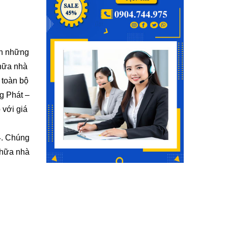
ến những
chữa nhà
 toàn bộ
g Phát –
 với giá
4. Chúng
chữa nhà