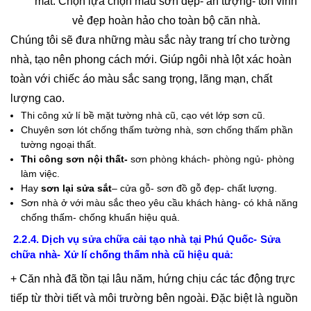
mắt. Chọn lựa chọn màu sơn đẹp- ấn tượng- tôn vinh
vẻ đẹp hoàn hảo cho toàn bộ căn nhà.
Chúng tôi sẽ đưa những màu sắc này trang trí cho tường
nhà, tạo nên phong cách mới. Giúp ngôi nhà lột xác hoàn
toàn với chiếc áo màu sắc sang trọng, lãng mạn, chất
lượng cao.
Thi công xử lí bề mặt tường nhà cũ, cạo vét lớp sơn cũ.
Chuyên sơn lót chống thấm tường nhà, sơn chống thấm phần
tường ngoại thất.
Thi công sơn nội thất-
sơn phòng khách- phòng ngủ- phòng
làm việc.
Hay
sơn lại sửa sắt
– cửa gỗ- sơn đồ gỗ đẹp- chất lượng.
Sơn nhà ở với màu sắc theo yêu cầu khách hàng- có khả năng
chống thấm- chống khuẩn hiệu quả.
2.2.4. Dịch vụ sửa chữa cải tạo nhà tại Phú Quốc- Sửa
chữa nhà- Xử lí chống thấm nhà cũ hiệu quả:
+ Căn nhà đã tồn tại lâu năm, hứng chịu các tác động trực
tiếp từ thời tiết và môi trường bên ngoài. Đặc biệt là nguồn