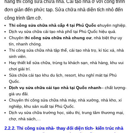
hàng thi công sửa chữa nhà. Cải tạo nhà ở với công trình
đơn giản đến phức tạp. Sửa chữa nhà diện tích nhỏ đến
công trình tầm cỡ.
Thi công sửa chữa nhà cấp 4 tại Phú Quốc c
huyên nghiệp.
Dịch vụ sửa chữa cải tạo nhà phố tại Phú Quốc hiệu quả.
Chuyên t
hi công sửa chữa nhà chung cư
, nhà biệt thự uy
tín, nhanh chóng.
Thi công sửa chữa nhà tập thể, cải tạo nhà trọ, kí túc xá, nhà
sinh viên.
Hay thiết kế sửa chữa, trùng tu khách sạn, nhà hàng, khu vui
chơi giải trí.
Sửa chữa cải tạo khu du lịch, resort, khu nghỉ mát tại Phú
Quốc.
Dịch vụ sửa chữa cải tạo nhà tại Quốc nhanh
– chất lượng-
giá ưu đãi.
Chuyên thi công sửa chữa nhà máy, nhà xưởng, nhà kho, xí
nghiệp, khu sản xuất tại Phú Quốc.
Dịch vụ sửa chữa trường học, siêu thị, trung tâm thương mại,
chợ, nhà sách,…
2.2.2. Thi công sửa nhà- thay đổi diện tích- kiến trúc nhà