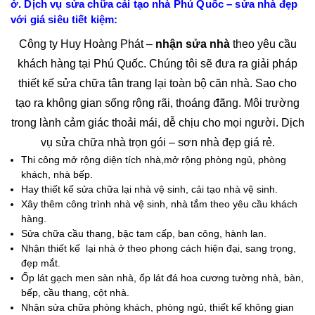
ở. Dịch vụ sửa chữa cải tạo nhà Phú Quốc – sửa nhà đẹp
với giá siêu tiết kiệm:
Công ty Huy Hoàng Phát –
nhận sửa nhà
theo yêu cầu
khách hàng tại Phú Quốc. Chúng tôi sẽ đưa ra giải pháp
thiết kế sửa chữa tân trang lại toàn bộ căn nhà. Sao cho
tạo ra không gian sống rộng rãi, thoáng đãng. Môi trường
trong lành cảm giác thoải mái, dễ chịu cho mọi người. D
ịch
vụ sửa chữa nhà trọn gói
– sơn nhà đẹp giá rẻ.
Thi công mở rộng diện tích nhà,mở rộng phòng ngủ, phòng
khách, nhà bếp.
Hay thiết kế sửa chữa lại nhà vệ sinh, cải tạo nhà vệ sinh.
Xây thêm công trình nhà vệ sinh, nhà tắm theo yêu cầu khách
hàng.
Sửa chữa cầu thang, bậc tam cấp, ban công, hành lan.
Nhận thiết kế lại nhà ở theo phong cách hiện đại, sang trọng,
đẹp mắt.
Ốp lát gạch men sàn nhà, ốp lát đá hoa cương tường nhà, bàn,
bếp, cầu thang, cột nhà.
Nhận sửa chữa phòng khách, phòng ngủ, thiết kế không gian