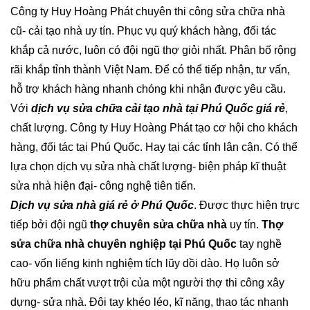
Công ty Huy Hoàng Phát chuyên thi công sửa chữa nhà
cũ- cải tạo nhà uy tín. Phục vụ quý khách hàng, đối tác
khắp cả nước, luôn có đội ngũ thợ giỏi nhất. Phân bố rộng
rãi khắp tỉnh thành Việt Nam. Để có thể tiếp nhận, tư vấn,
hỗ trợ khách hàng nhanh chóng khi nhận được yêu cầu.
Với
dịch vụ sửa chữa cải tạo nhà tại Phú Quốc giá rẻ
,
chất lượng. Công ty Huy Hoàng Phát tạo cơ hội cho khách
hàng, đối tác tại Phú Quốc. Hay tại các tỉnh lân cận. Có thể
lựa chọn dịch vụ sửa nhà chất lượng- biện pháp kĩ thuật
sửa nhà hiện đại- công nghệ tiên tiến.
Dịch vụ sửa nhà giá rẻ ở Phú Quốc
. Được thực hiện trực
tiếp bởi đội ngũ
thợ chuyên sửa chữa nhà
uy tín.
Thợ
sửa chữa nhà chuyên nghiệp tại Phú Quốc
tay nghề
cao- vốn liếng kinh nghiệm tích lũy dồi dào. Họ luôn sở
hữu phẩm chất vượt trội của một người thợ thi công xây
dựng- sửa nhà. Đôi tay khéo léo, kĩ năng, thao tác nhanh