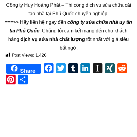
Công ty Huy Hoàng Phát – Thi công dịch vụ sửa chữa cải
tạo nhà tại Phú Quốc chuyên nghiệp:
===>> Hãy liên hệ ngay đến
công ty sửa chữa nhà uy tín
tại Phú Quốc
. Chúng tôi cam kết mang đến cho khách
hàng
dịch vụ sửa nhà chất lượng
tốt nhất với giá siêu
bất ngờ.
Post Views:
1.426
Facebook
Twitter
Tumblr
LinkedIn
Instapa
XIN
Re
Share
Pinterest
Share