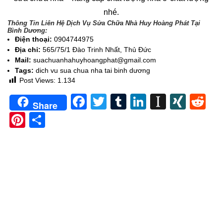
nhé.
Thông Tin Liên Hệ Dịch Vụ Sửa Chữa Nhà Huy Hoàng Phát Tại
Bình Dương:
Điện thoại:
0904744975
Địa chỉ:
565/75/1 Đào Trinh Nhất, Thủ Đức
Mail:
suachuanhahuyhoangphat@gmail.com
Tags:
dich vu sua chua nha tai binh dương
Post Views:
1.134
Facebook
Twitter
Tumblr
LinkedIn
Instapa
XIN
Re
Share
Pinterest
Share