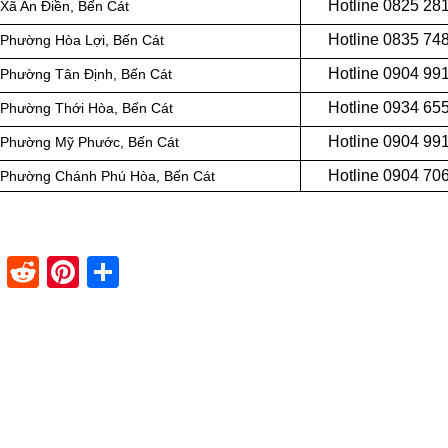
Hotline 0
825 28
Xã An Điền
, Bến Cát
Hotline 0
835 74
Phường Hòa Lợi
, Bến Cát
Hotline 0
904 99
Phường Tân Định
, Bến Cát
Hotline 0934 65
Phường Thới Hòa
, Bến Cát
Hotline 0904 99
Phường Mỹ Phước
, Bến Cát
Hotline 0
904 70
Phường Chánh Phú Hòa
, Bến Cát
dIn
stapaper
XING
Reddit
Pinterest
Share