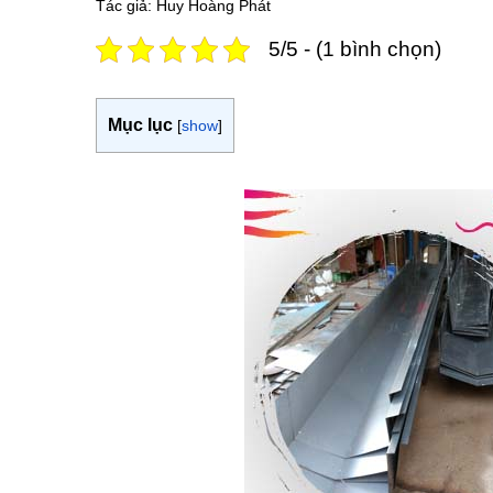
Tác giả: Huy Hoàng Phát
5/5 - (1 bình chọn)
Mục lục
[
show
]