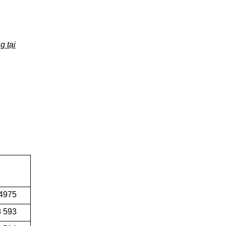
g tại
 4975
8 593