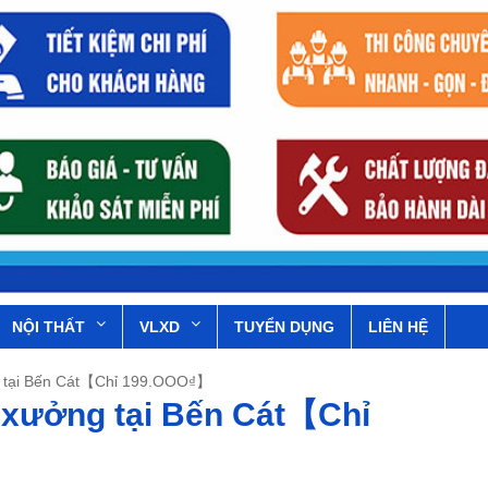
NỘI THẤT
VLXD
TUYỂN DỤNG
LIÊN HỆ
g tại Bến Cát【Chỉ 199.OOO₫】
 xưởng tại Bến Cát【Chỉ