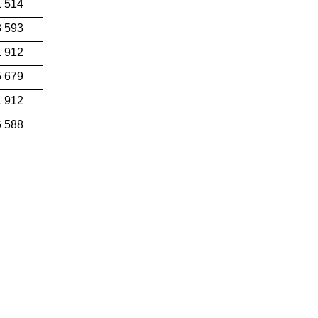
1 514
8 593
1 912
5 679
1 912
6 588