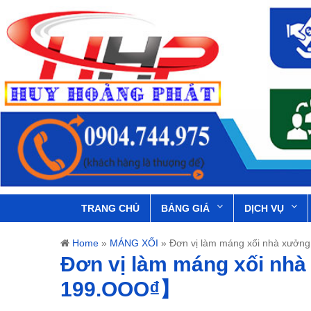
TRANG CHỦ
BẢNG GIÁ
DỊCH VỤ
Home
»
MÁNG XỐI
»
Đơn vị làm máng xối nhà xưởn
Đơn vị làm máng xối nhà
199.OOO₫】