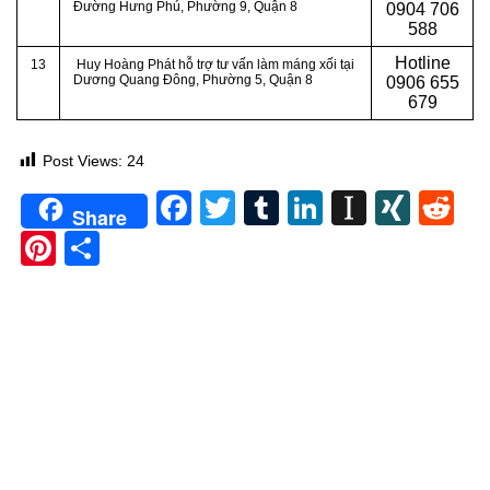
Đường Hưng Phú, Phường 9, Quận 8
0
904 706
588
Hotline
13
Huy Hoàng Phát hỗ trợ tư vấn làm máng xối tại
Dương Quang Đông, Phường 5, Quận 8
0
906 655
679
Post Views:
24
Facebook
Twitter
Tumblr
LinkedIn
Instapa
XIN
Re
Share
Pinterest
Share