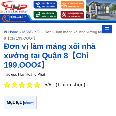
Toggle
Home
»
MÁNG XỐI
»
Đơn vị làm máng xối nhà xưởng tại Quận
8【Chỉ 199.OOO₫】
naviga
Đơn vị làm máng xối nhà
xưởng tại Quận 8【Chỉ
199.OOO₫】
Tác giả: Huy Hoàng Phát
5/5 - (1 bình chọn)
Mục lục
[
show
]