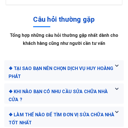
Câu hỏi thường gặp
Tổng hợp những câu hỏi thường gặp nhất dành cho
khách hàng cũng như người cần tư vấn
❖ TẠI SAO BẠN NÊN CHỌN DỊCH VỤ HUY HOÀNG
PHÁT
❖ KHI NÀO BẠN CÓ NHU CẦU SỬA CHỮA NHÀ
CỬA ?
❖ LÀM THẾ NÀO ĐỂ TÌM ĐƠN VỊ SỬA CHỮA NHÀ
TỐT NHẤT