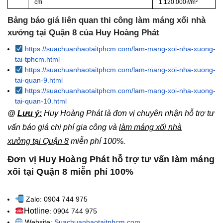
cm
1.120.000₫/m²
Bảng báo giá liên quan thi công làm máng xối nhà
xưởng tại Quận 8 của Huy Hoàng Phát
https://suachuanhaotaitphcm.com/lam-mang-xoi-nha-xuong-
tai-tphcm.html
https://suachuanhaotaitphcm.com/lam-mang-xoi-nha-xuong-
tai-quan-9.html
https://suachuanhaotaitphcm.com/lam-mang-xoi-nha-xuong-
tai-quan-10.html
@
Lưu ý:
Huy Hoàng Phát là đơn vị chuyên nhận hỗ trợ tư
vấn báo giá chi phí gia công và
làm máng xối nhà
xưởng tại Quận 8
miễn phí 100%.
Đơn vị Huy Hoàng Phát hỗ trợ tư vấn làm máng
xối tại Quận 8 miễn phí 100%
Zalo: 0904 744 975
Hotline
: 0904 744 975
Website:
Suachuanhaotaitphcm.com