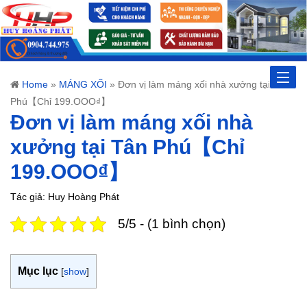
Toggle
Home
»
MÁNG XỐI
»
Đơn vị làm máng xối nhà xưởng tại Tân
Phú【Chỉ 199.OOO₫】
naviga
Đơn vị làm máng xối nhà
xưởng tại Tân Phú【Chỉ
199.OOO₫】
Tác giả: Huy Hoàng Phát
5/5 - (1 bình chọn)
Mục lục
[
show
]