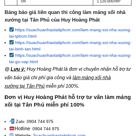
cm
1.120.000₫/m²
Bảng báo giá liên quan thi công làm máng xối nhà
xưởng tại Tân Phú của Huy Hoàng Phát
https://suachuanhaotaitphcm.com/lam-mang-xoi-nha-xuong-
tai-tphcm.html
https://suachuanhaotaitphcm.com/lam-mang-xoi-nha-xuong-
tai-binh-tan.html
https://suachuanhaotaitphcm.com/lam-mang-xoi-nha-xuong-
tai-go-vap.html
@
Lưu ý:
Huy Hoàng Phát là đơn vị chuyên nhận hỗ trợ tư
vấn báo giá chi phí gia công và
làm máng xối nhà
xưởng tại Tân Phú
miễn phí 100%.
Đơn vị Huy Hoàng Phát hỗ trợ tư vấn làm máng
xối tại Tân Phú miễn phí 100%
Zalo: 0904 744 975
Hotline
: 0904 744 975
Website:
Suachuanhaotaitphcm.com