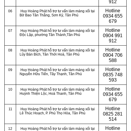
912
Hotline
06
Huy Hoàng Phát hỗ trợ tư vấn làm máng xối tại
Bờ Bao Tân Thắng, Sơn Ký, Tân Phú
0934 655
679
Hotline
07
Huy Hoàng Phát hỗ trợ tư vấn làm máng xối tại
Độc Lập, phường Tân Thành,Tân Phú
0904 991
912
Hotline
08
Huy Hoàng Phát hỗ trợ tư vấn làm máng xối tại
Lũy Bán Bích, Tân Thới Hoà, Tân Phú
0
904 706
588
Hotline
09
Huy Hoàng Phát hỗ trợ tư vấn làm máng xối tại
Nguyễn Hữu Tiến, Tây Thạnh, Tân Phú
0
835 748
593
Hotline
10
Huy Hoàng Phát hỗ trợ tư vấn làm máng xối tại
Huỳnh Thiện Lộc, Hoà Thanh, Tân Phú
0
934 655
679
Hotline
11
Huy Hoàng Phát hỗ trợ tư vấn làm máng xối tại
Lê Thúc Hoạch, P. Phú Thọ Hòa, Tân Phú
0
825 281
514
Hotline
12
Huy Hoàng Phát hỗ trợ tư vấn làm máng xối tại