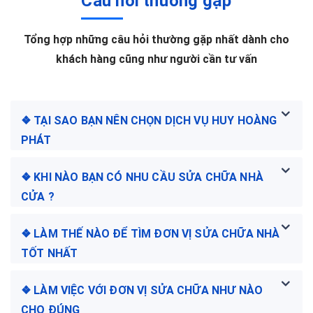
Câu hỏi thường gặp
Tổng hợp những câu hỏi thường gặp nhất dành cho
khách hàng cũng như người cần tư vấn
❖ TẠI SAO BẠN NÊN CHỌN DỊCH VỤ HUY HOÀNG
PHÁT
❖ KHI NÀO BẠN CÓ NHU CẦU SỬA CHỮA NHÀ
CỬA ?
❖ LÀM THẾ NÀO ĐỂ TÌM ĐƠN VỊ SỬA CHỮA NHÀ
TỐT NHẤT
❖ LÀM VIỆC VỚI ĐƠN VỊ SỬA CHỮA NHƯ NÀO
CHO ĐÚNG