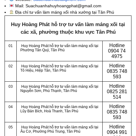
Mail: Suachuanhahuyhoangphat@gmail.com
Địa chỉ tư vấn làm máng xối nhà xưởng tại Tân Phú
Huy Hoàng Phát hỗ trợ tư vấn làm máng xối tại
các xã, phường thuộc khu vực Tân Phú
Hotline
01
Huy Hoàng Phát hỗ trợ tư vấn làm máng xối tại
Phường Tân Quý, Tân Phú
0
904 74
4975
Hotline
02
Huy Hoàng Phát hỗ trợ tư vấn làm máng xối tại
Tô Hiệu, Hiệp Tân, Tân Phú
0
835 748
593
Hotline
03
Huy Hoàng Phát hỗ trợ tư vấn làm máng xối tại
Nguyễn Sơn, Phú Thạnh, Tân Phú
0
825 281
514
Hotline
04
Huy Hoàng Phát hỗ trợ tư vấn làm máng xối tại
Lũy Bán Bích, Hoà Thanh, Tân Phú
0
835 748
593
Hotline
05
Huy Hoàng Phát hỗ trợ tư vấn làm máng xối tại
Âu Cơ, Phường Phú Trung, Tân Phú
0
904 991