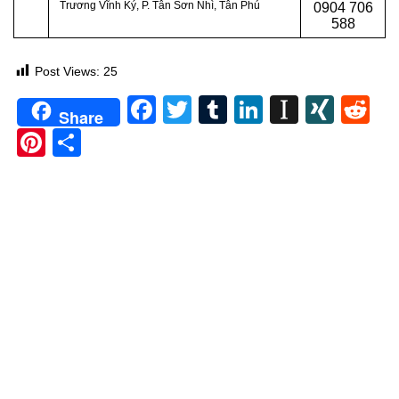
Trương Vĩnh Ký, P. Tân Sơn Nhì, Tân Phú
0
904 706
588
Post Views:
25
Facebook
Twitter
Tumblr
LinkedIn
Instapa
XIN
Re
Share
Pinterest
Share