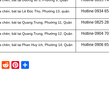
a chén, bát tại Đường số 3, Phường 9, Quận
Hotline 0
934 65
 chén, bát tại
Lê Đức Thọ, Phường 13, quận
Hotline 0
825 28
 chén, bát tại
Quang Trung, Phường 11, Quận
Hotline 0
904 70
 chén, bát tại
Quang Trung, Phường 12, Quận
Hotline 0
906 65
 chén, bát tại
Phan Huy ích, Phường 14, Quận
dIn
stapaper
XING
Reddit
Pinterest
Share