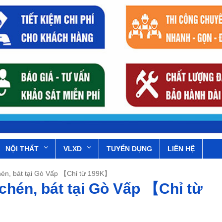
NỘI THẤT
VLXD
TUYỂN DỤNG
LIÊN HỆ
hén, bát tại Gò Vấp 【Chỉ từ 199K】
chén, bát tại Gò Vấp 【Chỉ từ