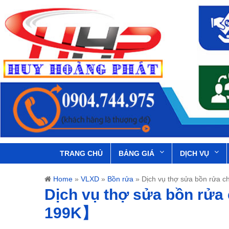
TRANG CHỦ
BẢNG GIÁ
DỊCH VỤ
Home
»
VLXD
»
Bồn rửa
»
Dịch vụ thợ sửa bồn rửa c
Dịch vụ thợ sửa bồn rửa 
199K】