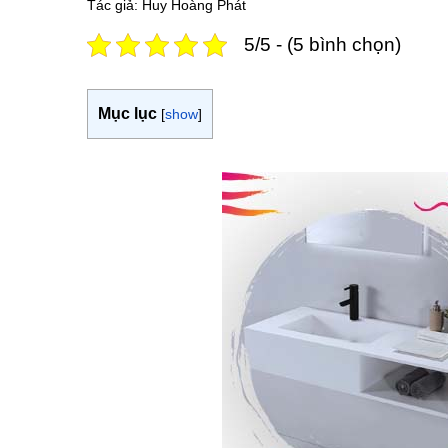
Tác giả: Huy Hoàng Phát
5/5 - (5 bình chọn)
Mục lục
[
show
]