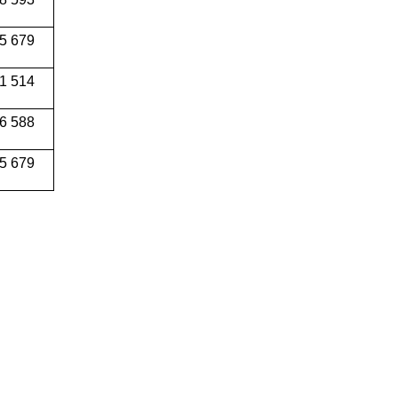
5 679
1 514
6 588
5 679