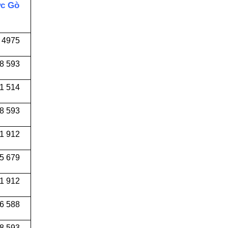
ực Gò
 4975
8 593
1 514
8 593
1 912
55 679
91 912
6 588
8 593