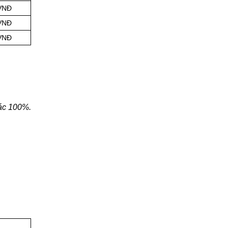
 VNĐ
 VNĐ
 VNĐ
ác 100%.