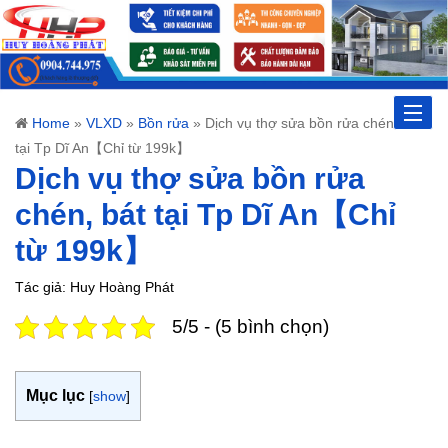
Toggle
Home
»
VLXD
»
Bồn rửa
»
Dịch vụ thợ sửa bồn rửa chén, bát
tại Tp Dĩ An【Chỉ từ 199k】
naviga
Dịch vụ thợ sửa bồn rửa
chén, bát tại Tp Dĩ An【Chỉ
từ 199k】
Tác giả: Huy Hoàng Phát
5/5 - (5 bình chọn)
Mục lục
[
show
]