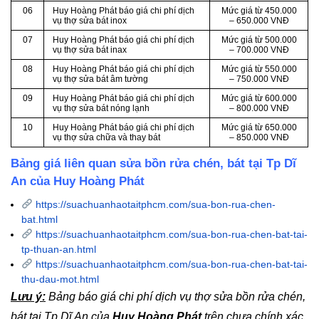
06
Huy Hoàng Phát báo giá chi phí dịch
Mức giá từ 450.000
vụ thợ sửa bát inox
– 650.000 VNĐ
07
Huy Hoàng Phát báo giá chi phí dịch
Mức giá từ 500.000
vụ thợ sửa bát inax
– 700.000 VNĐ
08
Huy Hoàng Phát báo giá chi phí dịch
Mức giá từ 550.000
vụ thợ sửa bát âm tường
– 750.000 VNĐ
09
Huy Hoàng Phát báo giá chi phí dịch
Mức giá từ 600.000
vụ thợ sửa bát nóng lạnh
– 800.000 VNĐ
10
Huy Hoàng Phát báo giá chi phí dịch
Mức giá từ 650.000
vụ thợ sửa chữa và thay bát
– 850.000 VNĐ
Bảng giá liên quan sửa bồn rửa chén, bát tại Tp Dĩ
An của Huy Hoàng Phát
https://suachuanhaotaitphcm.com/sua-bon-rua-chen-
bat.html
https://suachuanhaotaitphcm.com/sua-bon-rua-chen-bat-tai-
tp-thuan-an.html
https://suachuanhaotaitphcm.com/sua-bon-rua-chen-bat-tai-
thu-dau-mot.html
Lưu ý:
Bảng báo giá chi phí dịch vụ thợ sửa bồn rửa chén,
bát tại Tp Dĩ An của
Huy Hoàng Phát
trên chưa chính xác