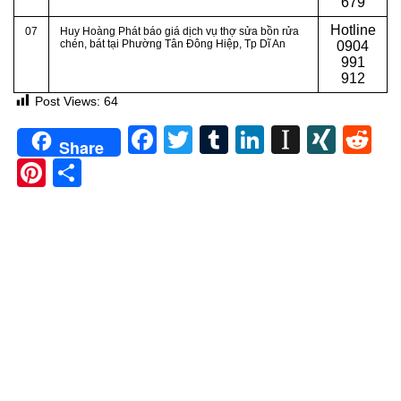
679
Hotline
07
Huy Hoàng Phát báo giá dịch vụ thợ sửa bồn rửa
chén, bát tại Phường Tân Đông Hiệp
, Tp Dĩ An
0904
991
912
Post Views:
64
Facebook
Twitter
Tumblr
LinkedIn
Instapa
XIN
Re
Share
Pinterest
Share