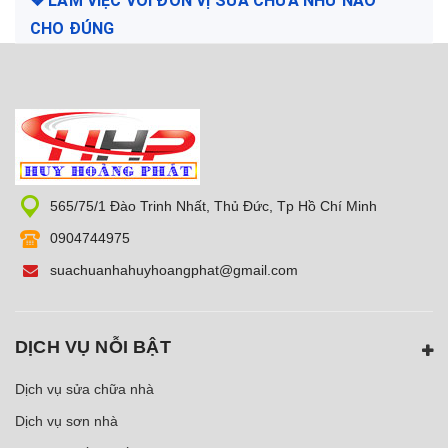
❖ LÀM VIỆC VỚI ĐƠN VỊ SỬA CHỮA NHƯ NÀO
CHO ĐÚNG
565/75/1 Đào Trinh Nhất, Thủ Đức, Tp Hồ Chí Minh
0904744975
suachuanhahuyhoangphat@gmail.com
DỊCH VỤ NỖI BẬT
Dịch vụ sửa chữa nhà
Dịch vụ sơn nhà