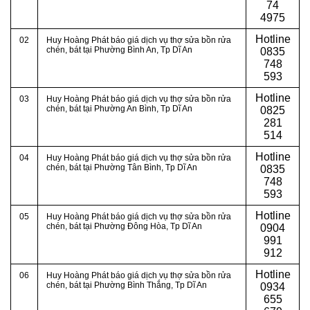
74
4975
Hotline
02
Huy Hoàng Phát báo giá dịch vụ thợ sửa bồn rửa
chén, bát tại Phường Bình An
, Tp Dĩ An
0
835
748
593
Hotline
03
Huy Hoàng Phát báo giá dịch vụ thợ sửa bồn rửa
chén, bát tại Phường An Bình
, Tp Dĩ An
0
825
281
514
Hotline
04
Huy Hoàng Phát báo giá dịch vụ thợ sửa bồn rửa
chén, bát tại Phường Tân Bình
, Tp Dĩ An
0
835
748
593
Hotline
05
Huy Hoàng Phát báo giá dịch vụ thợ sửa bồn rửa
chén, bát tại Phường Đông Hòa
, Tp Dĩ An
0
904
991
912
Hotline
06
Huy Hoàng Phát báo giá dịch vụ thợ sửa bồn rửa
chén, bát tại Phường Bình Thắng
, Tp Dĩ An
0934
655