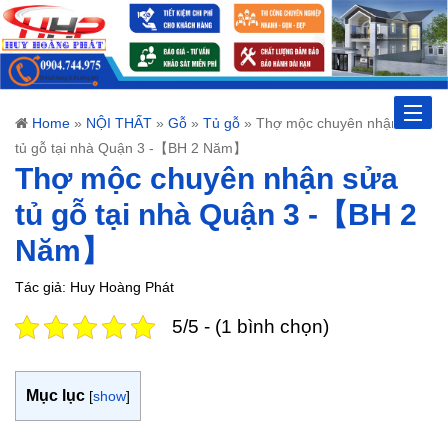
Toggle
Home
»
NỘI THẤT
»
Gỗ
»
Tủ gỗ
»
Thợ mộc chuyên nhận sửa
tủ gỗ tại nhà Quận 3 -【BH 2 Năm】
naviga
Thợ mộc chuyên nhận sửa
tủ gỗ tại nhà Quận 3 -【BH 2
Năm】
Tác giả: Huy Hoàng Phát
5/5 - (1 bình chọn)
Mục lục
[
show
]