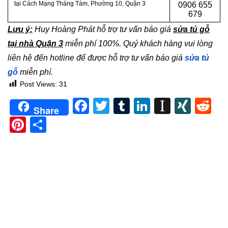
tại Cách Mạng Tháng Tám, Phường 10, Quận 3
0
906 655
679
Lưu ý:
Huy Hoàng Phát hỗ trợ tư vấn báo giá
sửa tủ gỗ
tại nhà Quận 3
miễn phí 100%. Quý khách hàng vui lòng
liên hệ đến hotline để được hỗ trợ tư vấn báo giá
sửa tủ
gỗ
miễn phí.
Post Views:
31
Facebook
Twitter
Tumblr
LinkedIn
Instapa
XIN
Re
Share
Pinterest
Share