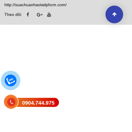
http://suachuanhaotaitphcm.com/
Theo dõi:
0904.744.975