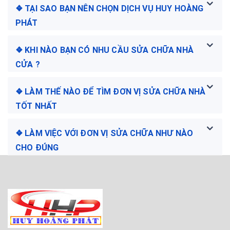
❖ TẠI SAO BẠN NÊN CHỌN DỊCH VỤ HUY HOÀNG
PHÁT
❖ KHI NÀO BẠN CÓ NHU CẦU SỬA CHỮA NHÀ
CỬA ?
❖ LÀM THẾ NÀO ĐỂ TÌM ĐƠN VỊ SỬA CHỮA NHÀ
TỐT NHẤT
❖ LÀM VIỆC VỚI ĐƠN VỊ SỬA CHỮA NHƯ NÀO
CHO ĐÚNG