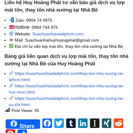
Liên hệ Huy Hoàng Phát tư vấn báo giá dịch vụ lợp
mái tôn, thay tôn nhà xưởng tại Nhà Bè
Zalo: 0904 74 4975
Hotline
: 0904 744 975
Website:
Suachuanhaotaitphcm.com
Mail: Suachuanhahuyhoangphat@gmail.com
Địa chỉ tư vấn
lợp mái tôn, thay tôn nhà xưởng tại Nhà Bè
Bảng giá liên quan dịch vụ lợp mái tôn, thay tôn nhà
xưởng tại Nhà Bè của Huy Hoàng Phát
https://suachuanhaotaitphcm.com/thay-ton-nha-xuong-tai-
tphcm.html
https://suachuanhaotaitphcm.com/thay-ton-nha-xuong-tai-
hoc-mon.html
https://suachuanhaotaitphcm.com/thay-ton-nha-xuong-tai-
cu-chi.html
Post Views:
95
Facebook
Twitter
Tumblr
LinkedIn
Instapa
XIN
Re
Share