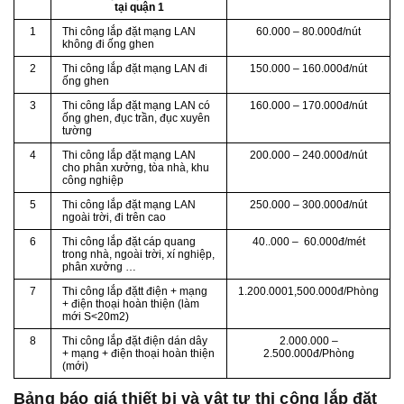
tại quận 1
1
Thi công lắp đặt mạng LAN
60.000 – 80.000đ/nút
không đi ống ghen
2
Thi công lắp đặt mạng LAN đi
150.000 – 160.000đ/nút
ống ghen
3
Thi công lắp đặt mạng LAN có
160.000 – 170.000đ/nút
ống ghen, đục trần, đục xuyên
tường
4
Thi công lắp đặt mạng LAN
200.000 – 240.000đ/nút
cho phân xưởng, tòa nhà, khu
công nghiệp
5
Thi công lắp đặt mạng LAN
250.000 – 300.000đ/nút
ngoài trời, đi trên cao
6
Thi công lắp đặt cáp quang
40..000 – 60.000đ/mét
trong nhà, ngoài trời, xí nghiệp,
phân xưởng …
7
Thi công lắp đặtt điện + mạng
1.200.0001,500.000đ/Phòng
+ điện thoại hoàn thiện (làm
mới S<20m2)
8
Thi công lắp đặt điện dán dây
2.000.000 –
+ mạng + điện thoại hoàn thiện
2.500.000đ/Phòng
(mới)
Bảng báo giá thiết bị và vật tự thi công lắp đặt