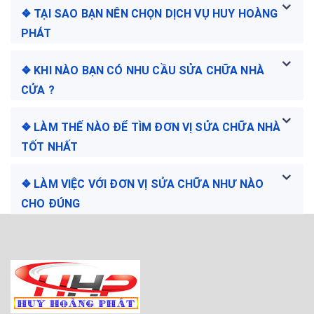
❖ TẠI SAO BẠN NÊN CHỌN DỊCH VỤ HUY HOÀNG
PHÁT
❖ KHI NÀO BẠN CÓ NHU CẦU SỬA CHỮA NHÀ
CỬA ?
❖ LÀM THẾ NÀO ĐỂ TÌM ĐƠN VỊ SỬA CHỮA NHÀ
TỐT NHẤT
❖ LÀM VIỆC VỚI ĐƠN VỊ SỬA CHỮA NHƯ NÀO
CHO ĐÚNG