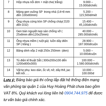
7
Hộp nhựa nổi đơn + mặt che( trắng)
9.000 –
15.000đ/chiếc
8
Máng gen vuông SP trong nhà (14×8 mm
5.200 –
đến 100x60mm)
115,500đ/mét
9
Ống nhựa cứng tròn SP chống cháy( D20
15.400 –
đến D32)
45,100đ/chiếc
10
Gen bán nguyệt nẹp sàn chống vỡ (
40.000 –
25x8mm đến120x25mm)
285.000đ/chiếc
11
Ống nhựa mềm ( ruột gà) luồn dây điên
28.900 –
SP ( trắng )
187.000đ/cuộn
12
Băng dính xốp 2 mặt 250x 250mm (đen)
5.000 –
10.000đcuộn
13
Tủ điện kĩ thuật Sắt ( 300x200x100 đến
100.000 –
1200x800x300)
1.580.000đ/chiếc
14
Vật tư phụ: keo dán, ốc vít, nở, dây thít, jac
10.000 –
kết nối…..
100.000đ
Lưu ý:
Bảng báo giá thi công lắp đặt hệ thống điện mạng
văn phòng tại quận 1 của Huy Hoàng Phát chưa bao gồm
VAT 8%. Quý khách vui lòng liên hệ
0904.744.975
để được
tư vấn báo giá chính xác.