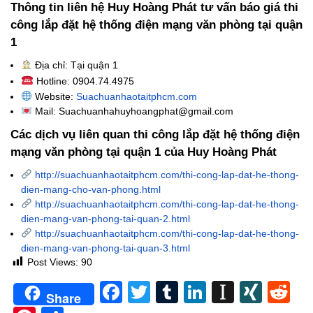
Thông tin liên hệ Huy Hoàng Phát tư vấn báo giá thi
công lắp đặt hệ thống điện mạng văn phòng tại quận
1
Địa chỉ: Tại quận 1
Hotline: 0904.74.4975
Website:
Suachuanhaotaitphcm.com
Mail: Suachuanhahuyhoangphat@gmail.com
Các dịch vụ liên quan thi công lắp đặt hệ thống điện
mạng văn phòng tại quận 1 của Huy Hoàng Phát
http://suachuanhaotaitphcm.com/thi-cong-lap-dat-he-thong-
dien-mang-cho-van-phong.html
http://suachuanhaotaitphcm.com/thi-cong-lap-dat-he-thong-
dien-mang-van-phong-tai-quan-2.html
http://suachuanhaotaitphcm.com/thi-cong-lap-dat-he-thong-
dien-mang-van-phong-tai-quan-3.html
Post Views:
90
Facebook
Twitter
Tumblr
LinkedIn
Instapa
XIN
Re
Share