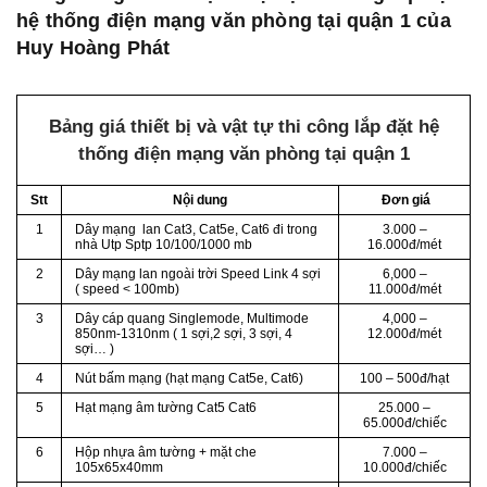
hệ thống điện mạng văn phòng tại quận 1 của
Huy Hoàng Phát
Bảng giá thiết bị và vật tự thi công lắp đặt hệ
thống điện mạng văn phòng tại quận 1
Stt
Nội dung
Đơn giá
1
Dây mạng lan Cat3, Cat5e, Cat6 đi trong
3.000 –
nhà Utp Sptp 10/100/1000 mb
16.000đ/mét
2
Dây mạng lan ngoài trời Speed Link 4 sợi
6,000 –
( speed < 100mb)
11.000đ/mét
3
Dây cáp quang Singlemode, Multimode
4,000 –
850nm-1310nm ( 1 sợi,2 sợi, 3 sợi, 4
12.000đ/mét
sợi… )
4
Nút bấm mạng (hạt mạng Cat5e, Cat6)
100 – 500đ/hạt
5
Hạt mạng âm tường Cat5 Cat6
25.000 –
65.000đ/chiếc
6
Hộp nhựa âm tường + mặt che
7.000 –
105x65x40mm
10.000đ/chiếc