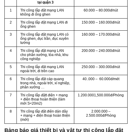
tại quận 3
1
Thi công lắp đặt mạng LAN
60.000 – 80.000đ/nút
không đi ống ghen
2
Thi công lắp đặt mạng LAN đi
150.000 – 160.000đ/nút
ống ghen
3
Thi công lắp đặt mạng LAN có
160.000 – 170.000đ/nút
ống ghen, đục trần, đục xuyên
tường
4
Thi công lắp đặt mạng LAN
200.000 – 240.000đ/nút
cho phân xưởng, tòa nhà, khu
công nghiệp
5
Thi công lắp đặt mạng LAN
250.000 – 300.000đ/nút
ngoài trời, đi trên cao
6
Thi công lắp đặt cáp quang
40..000 – 60.000đ/mét
trong nhà, ngoài trời, xí nghiệp,
phân xưởng …
7
Thi công lắp đặtt điện + mạng
1.200.0001,500.000đ/Phòng
+ điện thoại hoàn thiện (làm
mới S<20m2)
8
Thi công lắp đặt điện dán dây
2.000.000 –
+ mạng + điện thoại hoàn thiện
2.500.000đ/Phòng
(mới)
Bảng báo giá thiết bị và vật tự thi công lắp đặt