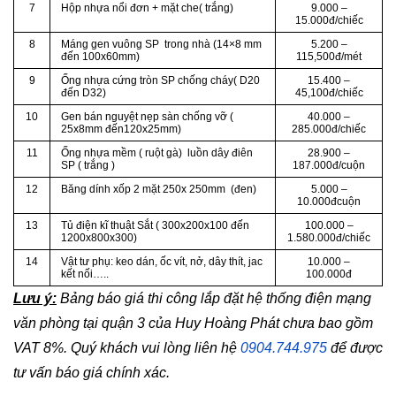
7
Hộp nhựa nổi đơn + mặt che( trắng)
9.000 –
15.000đ/chiếc
8
Máng gen vuông SP trong nhà (14×8 mm
5.200 –
đến 100x60mm)
115,500đ/mét
9
Ống nhựa cứng tròn SP chống cháy( D20
15.400 –
đến D32)
45,100đ/chiếc
10
Gen bán nguyệt nẹp sàn chống vỡ (
40.000 –
25x8mm đến120x25mm)
285.000đ/chiếc
11
Ống nhựa mềm ( ruột gà) luồn dây điên
28.900 –
SP ( trắng )
187.000đ/cuộn
12
Băng dính xốp 2 mặt 250x 250mm (đen)
5.000 –
10.000đcuộn
13
Tủ điện kĩ thuật Sắt ( 300x200x100 đến
100.000 –
1200x800x300)
1.580.000đ/chiếc
14
Vật tư phụ: keo dán, ốc vít, nở, dây thít, jac
10.000 –
kết nối…..
100.000đ
Lưu ý:
Bảng báo giá thi công lắp đặt hệ thống điện mạng
văn phòng tại quận 3 của Huy Hoàng Phát chưa bao gồm
VAT 8%. Quý khách vui lòng liên hệ
0904.744.975
để được
tư vấn báo giá chính xác.