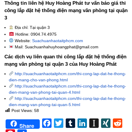
Thông tin liên hệ Huy Hoàng Phát tư vấn báo giá thi
công lắp đặt hệ thống điện mạng văn phòng tại quận
3
Địa chỉ: Tại quận 3
Hotline: 0904.74.4975
Website:
Suachuanhaotaitphcm.com
Mail: Suachuanhahuyhoangphat@gmail.com
Các dịch vụ liên quan thi công lắp đặt hệ thống điện
mạng văn phòng tại quận 3 của Huy Hoàng Phát
http://suachuanhaotaitphcm.com/thi-cong-lap-dat-he-thong-
dien-mang-cho-van-phong.html
http://suachuanhaotaitphcm.com/thi-cong-lap-dat-he-thong-
dien-mang-van-phong-tai-quan-4.html
http://suachuanhaotaitphcm.com/thi-cong-lap-dat-he-thong-
dien-mang-van-phong-tai-quan-5.html
Post Views:
58
Facebook
Twitter
Tumblr
LinkedIn
Instapa
XIN
Re
Share