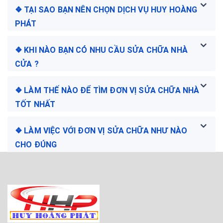
❖ TẠI SAO BẠN NÊN CHỌN DỊCH VỤ HUY HOÀNG
PHÁT
❖ KHI NÀO BẠN CÓ NHU CẦU SỬA CHỮA NHÀ
CỬA ?
❖ LÀM THẾ NÀO ĐỂ TÌM ĐƠN VỊ SỬA CHỮA NHÀ
TỐT NHẤT
❖ LÀM VIỆC VỚI ĐƠN VỊ SỬA CHỮA NHƯ NÀO
CHO ĐÚNG