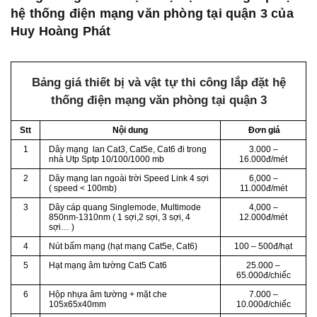
hệ thống điện mạng văn phòng tại quận 3 của
Huy Hoàng Phát
Bảng giá thiết bị và vật tự thi công lắp đặt hệ
thống điện mạng văn phòng tại quận 3
Stt
Nội dung
Đơn giá
1
Dây mạng lan Cat3, Cat5e, Cat6 đi trong
3.000 –
nhà Utp Sptp 10/100/1000 mb
16.000đ/mét
2
Dây mạng lan ngoài trời Speed Link 4 sợi
6,000 –
( speed < 100mb)
11.000đ/mét
3
Dây cáp quang Singlemode, Multimode
4,000 –
850nm-1310nm ( 1 sợi,2 sợi, 3 sợi, 4
12.000đ/mét
sợi… )
4
Nút bấm mạng (hạt mạng Cat5e, Cat6)
100 – 500đ/hạt
5
Hạt mạng âm tường Cat5 Cat6
25.000 –
65.000đ/chiếc
6
Hộp nhựa âm tường + mặt che
7.000 –
105x65x40mm
10.000đ/chiếc