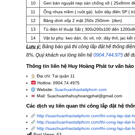
10
Gen bán nguyệt nẹp sàn chống vỡ ( 25x8mm 
11
Ống nhựa mềm ( ruột gà) luồn dây điên SP ( tr
12
Băng dính xốp 2 mặt 250x 250mm (đen)
13
Tủ điện kĩ thuật Sắt ( 300x200x100 đến 1200x
14
Vật tư phụ: keo dán, ốc vít, nở, dây thít, jac kết
Lưu ý:
Bảng báo giá thi công lắp đặt hệ thống đ
8%. Quý khách vui lòng liên hệ
0904.744.975
để đư
Thông tin liên hệ Huy Hoàng Phát tư vấn báo 
Địa chỉ: Tại quận 11
Hotline: 0904.74.4975
Website:
Suachuanhaotaitphcm.com
Mail: Suachuanhahuyhoangphat@gmail.com
Các dịch vụ liên quan thi công lắp đặt hệ t
http://suachuanhaotaitphcm.com/thi-cong-lap-dat
http://suachuanhaotaitphcm.com/thi-cong-lap-dat-
http://suachuanhaotaitphcm.com/thi-cong-lap-dat-
Post Views:
63