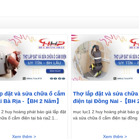
p đặt và sửa chữa ổ cắm
Thợ lắp đặt và sửa chữa
ại Bà Rịa -【BH 2 Năm】
điện tại Đồng Nai -【BH 
Năm】
 2 huy hoàng phát báo giá lắp đặt
mục lục1 2 huy hoàng phát báo gi
ữa ổ cắm điện tại bà rịa2.1...
và sửa chữa ổ cắm điện tại đồng n
Xem thêm >
Xem thêm >