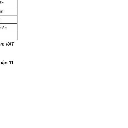
ếc
ộn
n
hiếc
gồm VAT
uận 11