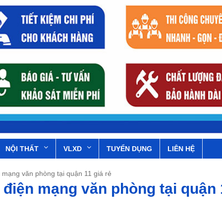
NỘI THẤT
VLXD
TUYỂN DỤNG
LIÊN HỆ
n mạng văn phòng tại quận 11 giá rẻ
g điện mạng văn phòng tại quận 