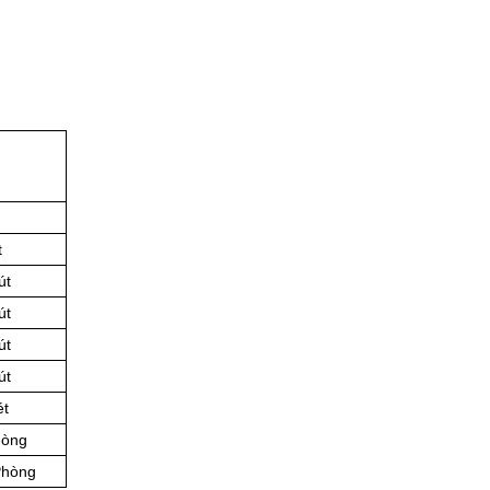
t
út
út
út
út
ét
hòng
Phòng