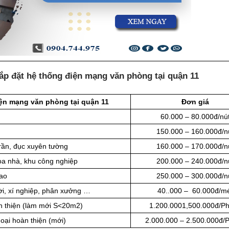
ắp đặt hệ thống điện mạng văn phòng tại quận 11
iện mạng văn phòng tại quận 11
Đơn giá
60.000 – 80.000đ/nú
150.000 – 160.000đ/n
rần, đục xuyên tường
160.000 – 170.000đ/n
òa nhà, khu công nghiệp
200.000 – 240.000đ/n
cao
250.000 – 300.000đ/n
rời, xí nghiệp, phân xưởng …
40..000 – 60.000đ/m
àn thiện (làm mới S<20m2)
1.200.0001,500.000đ/P
oại hoàn thiện (mới)
2.000.000 – 2.500.000đ/