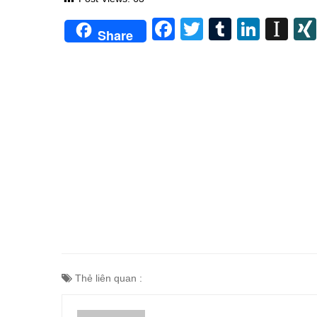
Facebook
Twitter
Tumblr
Linke
In
Share
Thẻ liên quan :