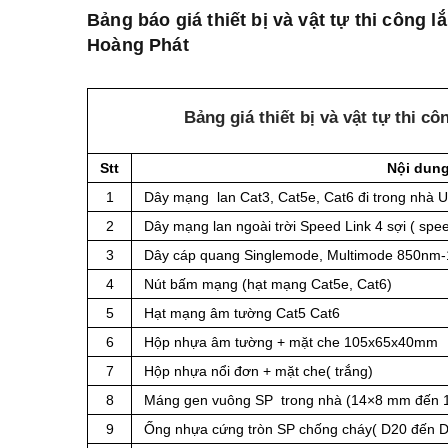
Bảng báo giá thiết bị và vật tự thi công
Hoàng Phát
Bảng giá thiết bị và vật tự thi c
Stt
Nội dun
1
Dây mạng lan Cat3, Cat5e, Cat6 đi trong nhà 
2
Dây mạng lan ngoài trời Speed Link 4 sợi ( sp
3
Dây cáp quang Singlemode, Multimode 850nm-13
4
Nút bấm mạng (hạt mạng Cat5e, Cat6)
5
Hạt mạng âm tường Cat5 Cat6
6
Hộp nhựa âm tường + mặt che 105x65x40mm
7
Hộp nhựa nổi đơn + mặt che( trắng)
8
Máng gen vuông SP trong nhà (14×8 mm đến
9
Ống nhựa cứng tròn SP chống cháy( D20 đến 