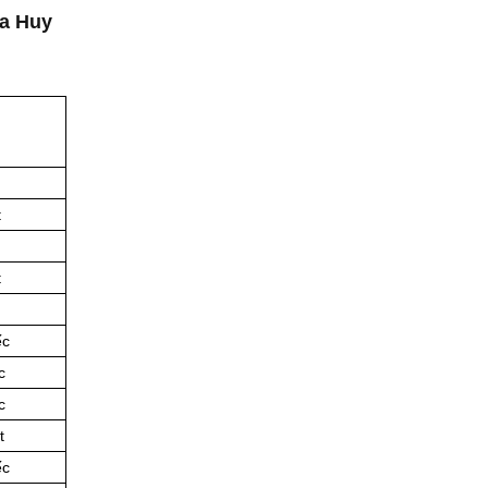
ủa Huy
t
t
ếc
c
c
t
ếc