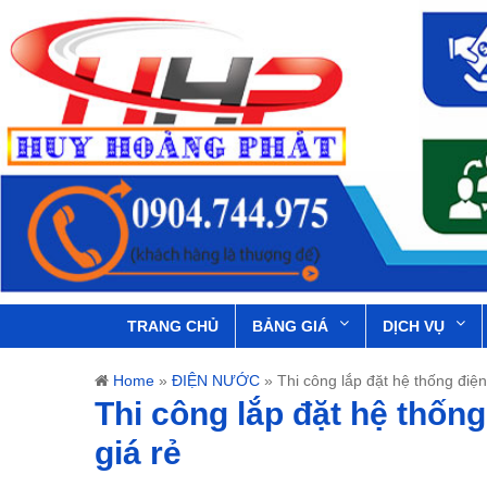
TRANG CHỦ
BẢNG GIÁ
DỊCH VỤ
Home
»
ĐIỆN NƯỚC
»
Thi công lắp đặt hệ thống điệ
Thi công lắp đặt hệ thốn
giá rẻ