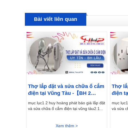
Bài viết liên quan
Thợ lắp đặt và sửa chữa ổ cắm
Thợ lắ
điện tại Vũng Tàu -【BH 2
điện t
Năm】
mục lục1 2 huy hoàng phát báo giá lắp đặt
mục lục1
và sửa chữa ổ cắm điện tại vũng tàu2.1...
và sửa ch
Xem thêm >