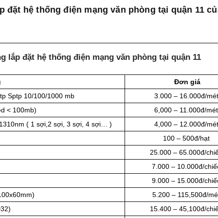
 lắp đặt hệ thống điện mạng văn phòng tại quận 11 c
ông lắp đặt hệ thống điện mạng văn phòng tại quận 11
g
Đơn giá
Utp Sptp 10/100/1000 mb
3.000 – 16.000đ/mé
eed < 100mb)
6,000 – 11.000đ/mét
10nm ( 1 sợi,2 sợi, 3 sợi, 4 sợi… )
4,000 – 12.000đ/mé
100 – 500đ/hạt
25.000 – 65.000đ/chi
7.000 – 10.000đ/chiế
9.000 – 15.000đ/chiế
 100x60mm)
5.200 – 115,500đ/mé
D32)
15.400 – 45,100đ/chi