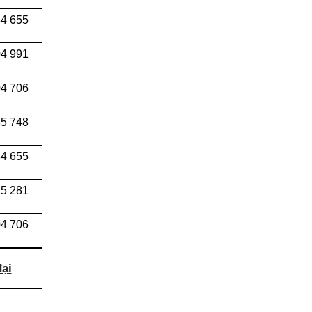
34 655
04 991
4 706
5 748
4 655
5 281
4 706
ại