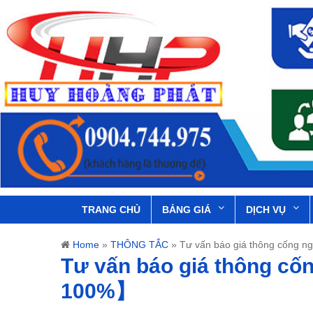
TRANG CHỦ
BẢNG GIÁ
DỊCH VỤ
Home
»
THÔNG TẮC
»
Tư vấn báo giá thông cống n
Tư vấn báo giá thông cố
100%】