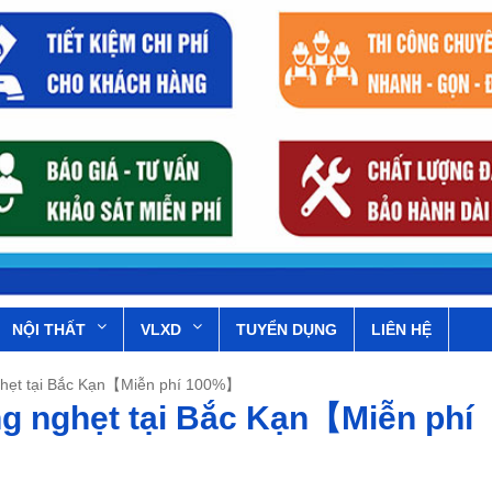
NỘI THẤT
VLXD
TUYỂN DỤNG
LIÊN HỆ
ghẹt tại Bắc Kạn【Miễn phí 100%】
ng nghẹt tại Bắc Kạn【Miễn phí