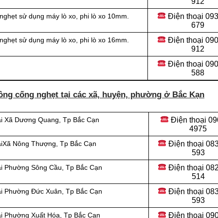
912
Điện thoại 09
nghẹt sử dụng máy lò xo, phi lò xo 10mm.
679
Điện thoại 09
nghẹt sử dụng máy lò xo, phi lò xo 16mm.
912
Điện thoại
090
588
ông cống nghẹt tại các xã, huyện, phường ở Bắc Kạn
Điện thoại
09
tại Xã Dương Quang, Tp Bắc Cạn
4975
Điện thoại
083
tạiXã Nông Thượng, Tp Bắc Cạn
593
Điện thoại
082
tại Phường Sông Cầu, Tp Bắc Cạn
514
Điện thoại
083
tại Phường Đức Xuân, Tp Bắc Cạn
593
Điện thoại
090
ại Phường Xuất Hóa, Tp Bắc Cạn