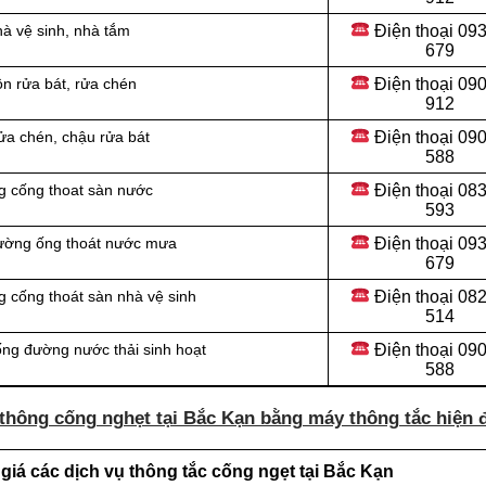
Điện thoại 09
hà vệ sinh, nhà tắm
679
Điện thoại 09
n rửa bát, rửa chén
912
Điện thoại
090
ửa chén, chậu rửa bát
588
Điện thoại
083
g cống thoat sàn nước
593
Điện thoại
093
đường ống thoát nước mưa
679
Điện thoại
082
 cống thoát sàn nhà vệ sinh
514
Điện thoại
090
ống đường nước thải sinh hoạt
588
thông cống nghẹt tại Bắc Kạn bằng máy thông tắc hiện đ
iá các dịch vụ thông tắc cống ngẹt tại Bắc Kạn