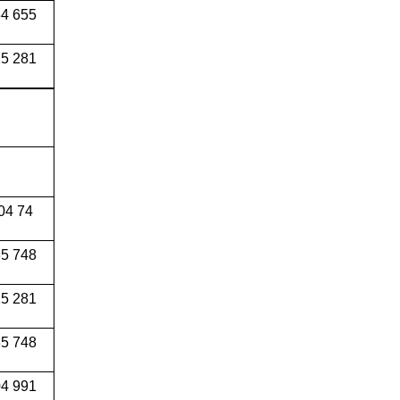
4 655
5 281
04 74
5 748
5 281
5 748
4 991