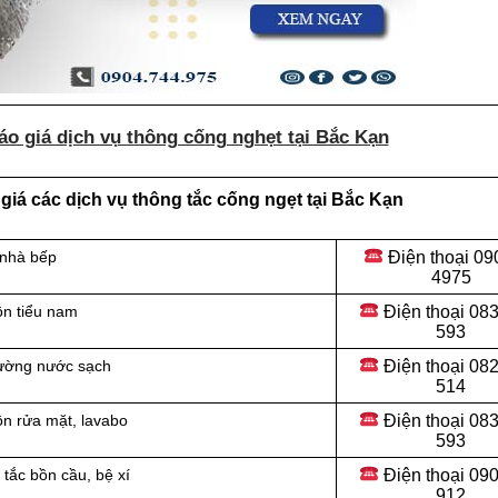
o giá dịch vụ thông cống nghẹt tại Bắc Kạn
iá các dịch vụ thông tắc cống ngẹt tại Bắc Kạn
Điện thoại
09
 nhà bếp
4975
Điện thoại
083
ồn tiểu nam
593
Điện thoại
082
đường nước sạch
514
Điện thoại
083
ồn rửa mặt, lavabo
593
Điện thoại
090
tắc bồn cầu, bệ xí
912