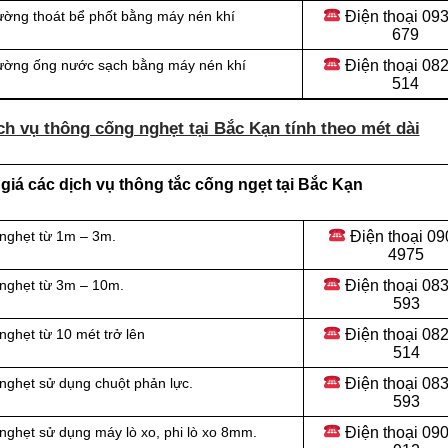
Điện thoại
093
ường thoát bể phốt bằng máy nén khí
679
Điện thoại
082
đường ống nước sạch bằng máy nén khí
514
h vụ thông cống nghẹt tại Bắc Kạn tính theo mét dài
iá các dịch vụ thông tắc cống ngẹt tại Bắc Kạn
Điện thoại
09
 nghẹt từ 1m – 3m.
4975
Điện thoại
083
 nghẹt từ 3m – 10m.
593
Điện thoại
082
ghẹt từ 10 mét trở lên
514
Điện thoại
083
nghẹt sử dụng chuột phản lực.
593
Điện thoại
090
nghẹt sử dụng máy lò xo, phi lò xo 8mm.