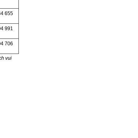
34 655
04 991
4 706
h vui