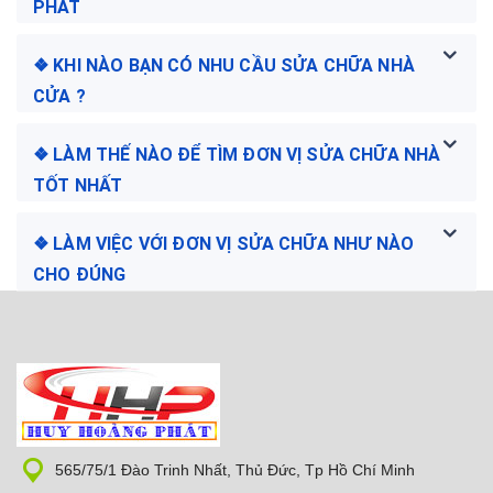
PHÁT
❖ KHI NÀO BẠN CÓ NHU CẦU SỬA CHỮA NHÀ
CỬA ?
❖ LÀM THẾ NÀO ĐỂ TÌM ĐƠN VỊ SỬA CHỮA NHÀ
TỐT NHẤT
❖ LÀM VIỆC VỚI ĐƠN VỊ SỬA CHỮA NHƯ NÀO
CHO ĐÚNG
565/75/1 Đào Trinh Nhất, Thủ Đức, Tp Hồ Chí Minh