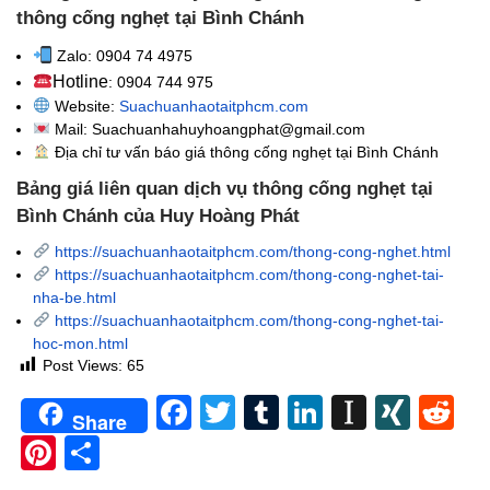
thông cống nghẹt tại Bình Chánh
Zalo: 0904 74 4975
Hotline
: 0904 744 975
Website:
Suachuanhaotaitphcm.com
Mail: Suachuanhahuyhoangphat@gmail.com
Địa chỉ tư vấn báo giá thông cống nghẹt
tại Bình Chánh
Bảng giá liên quan dịch vụ thông cống nghẹt tại
Bình Chánh của Huy Hoàng Phát
https://suachuanhaotaitphcm.com/thong-cong-nghet.html
https://suachuanhaotaitphcm.com/thong-cong-nghet-tai-
nha-be.html
https://suachuanhaotaitphcm.com/thong-cong-nghet-tai-
hoc-mon.html
Post Views:
65
Facebook
Twitter
Tumblr
LinkedIn
Instapa
XIN
Re
Share
Pinterest
Share