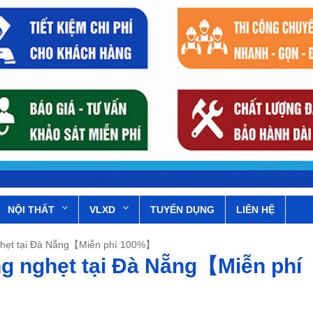
NỘI THẤT
VLXD
TUYỂN DỤNG
LIÊN HỆ
nghẹt tại Đà Nẵng【Miễn phí 100%】
ng nghẹt tại Đà Nẵng【Miễn phí