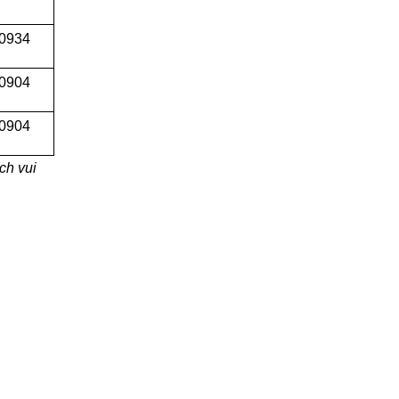
 0934
 0904
0904
ch vui