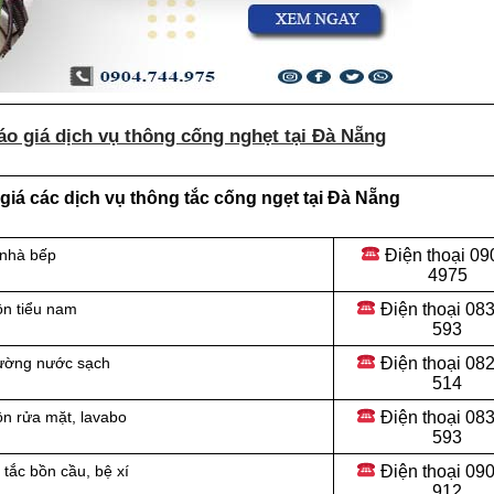
o giá dịch vụ thông cống nghẹt tại Đà Nẵng
iá các dịch vụ thông tắc cống ngẹt tại Đà Nẵng
Điện thoại
09
 nhà bếp
4975
Điện thoại
083
ồn tiểu nam
593
Điện thoại
082
đường nước sạch
514
Điện thoại
083
ồn rửa mặt, lavabo
593
Điện thoại
090
tắc bồn cầu, bệ xí
912