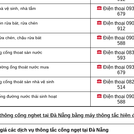
Điện thoại 09
hà vệ sinh, nhà tắm
679
Điện thoại 09
n rửa bát, rửa chén
912
Điện thoại
090
ửa chén, chậu rửa bát
588
Điện thoại
083
g cống thoat sàn nước
593
Điện thoại
093
đường ống thoát nước mưa
679
Điện thoại
082
 cống thoát sàn nhà vệ sinh
514
Điện thoại
090
ống đường nước thải sinh hoạt
588
thông cống nghẹt tại Đà Nẵng bằng máy thông tắc hiện 
iá các dịch vụ thông tắc cống ngẹt tại Đà Nẵng