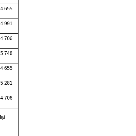
34 655
04 991
4 706
5 748
4 655
5 281
4 706
đại