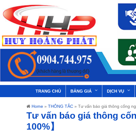
TRANG CHỦ
BẢNG GIÁ
DỊCH VỤ
Home
»
THÔNG TẮC
»
Tư vấn báo giá thông cống 
Tư vấn báo giá thông cố
100%】