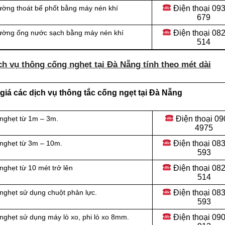
Điện thoại
093
ường thoát bể phốt bằng máy nén khí
679
Điện thoại
082
đường ống nước sạch bằng máy nén khí
514
h vụ thông cống nghẹt tại Đà Nẵng tính theo mét dài
iá các dịch vụ thông tắc cống ngẹt tại Đà Nẵng
Điện thoại
09
 nghẹt từ 1m – 3m.
4975
Điện thoại
083
 nghẹt từ 3m – 10m.
593
Điện thoại
082
ghẹt từ 10 mét trở lên
514
Điện thoại
083
nghẹt sử dụng chuột phản lực.
593
Điện thoại
090
nghẹt sử dụng máy lò xo, phi lò xo 8mm.