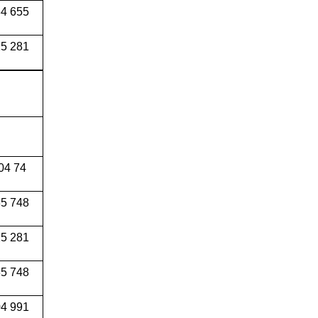
4 655
5 281
04 74
5 748
5 281
5 748
4 991