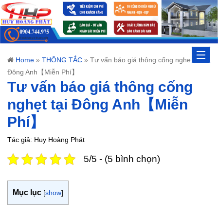
Toggle
Home
»
THÔNG TẮC
»
Tư vấn báo giá thông cống nghẹt tại
Đông Anh【Miễn Phí】
naviga
Tư vấn báo giá thông cống
nghẹt tại Đông Anh【Miễn
Phí】
Tác giả: Huy Hoàng Phát
5/5 - (5 bình chọn)
Mục lục
[
show
]