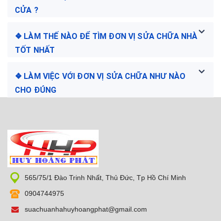
CỬA ?
❖ LÀM THẾ NÀO ĐỂ TÌM ĐƠN VỊ SỬA CHỮA NHÀ
TỐT NHẤT
❖ LÀM VIỆC VỚI ĐƠN VỊ SỬA CHỮA NHƯ NÀO
CHO ĐÚNG
565/75/1 Đào Trinh Nhất, Thủ Đức, Tp Hồ Chí Minh
0904744975
suachuanhahuyhoangphat@gmail.com