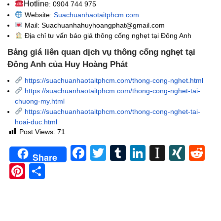
Hotline
: 0904 744 975
Website:
Suachuanhaotaitphcm.com
Mail: Suachuanhahuyhoangphat@gmail.com
Địa chỉ tư vấn báo giá thông cống nghẹt
tại Đông Anh
Bảng giá liên quan dịch vụ thông cống nghẹt tại
Đông Anh của Huy Hoàng Phát
https://suachuanhaotaitphcm.com/thong-cong-nghet.html
https://suachuanhaotaitphcm.com/thong-cong-nghet-tai-
chuong-my.html
https://suachuanhaotaitphcm.com/thong-cong-nghet-tai-
hoai-duc.html
Post Views:
71
Facebook
Twitter
Tumblr
LinkedIn
Instapa
XIN
Re
Share
Pinterest
Share