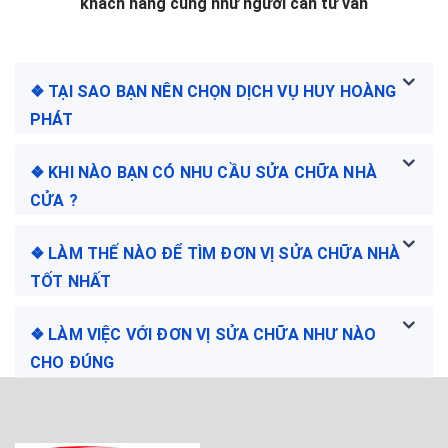
khách hàng cũng như người cần tư vấn
❖ TẠI SAO BẠN NÊN CHỌN DỊCH VỤ HUY HOÀNG
PHÁT
❖ KHI NÀO BẠN CÓ NHU CẦU SỬA CHỮA NHÀ
CỬA ?
❖ LÀM THẾ NÀO ĐỂ TÌM ĐƠN VỊ SỬA CHỮA NHÀ
TỐT NHẤT
❖ LÀM VIỆC VỚI ĐƠN VỊ SỬA CHỮA NHƯ NÀO
CHO ĐÚNG