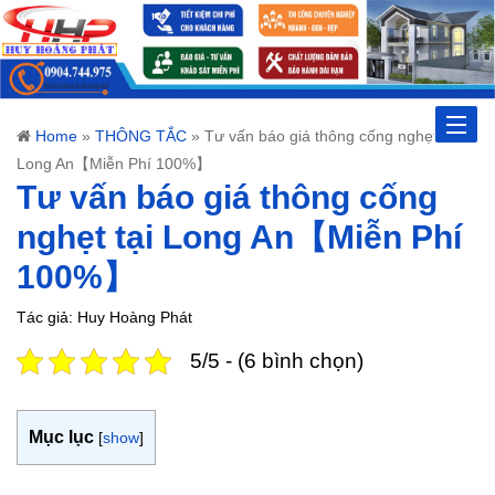
Toggle
Home
»
THÔNG TẮC
»
Tư vấn báo giá thông cống nghẹt tại
Long An【Miễn Phí 100%】
naviga
Tư vấn báo giá thông cống
nghẹt tại Long An【Miễn Phí
100%】
Tác giả: Huy Hoàng Phát
5/5 - (6 bình chọn)
Mục lục
[
show
]