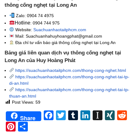
thông cống nghẹt tại Long An
Zalo: 0904 74 4975
Hotline
: 0904 744 975
Website:
Suachuanhaotaitphcm.com
Mail: Suachuanhahuyhoangphat@gmail.com
Địa chỉ tư vấn báo giá thông cống nghẹt
tại Long An
Bảng giá liên quan dịch vụ thông cống nghẹt tại
Long An của Huy Hoàng Phát
https://suachuanhaotaitphcm.com/thong-cong-nghet.html
https://suachuanhaotaitphcm.com/thong-cong-nghet-tai-tp-
di-an.html
https://suachuanhaotaitphcm.com/thong-cong-nghet-tai-tp-
thuan-an.html
Post Views:
59
Facebook
Twitter
Tumblr
LinkedIn
Instapa
XIN
Re
Share
Pinterest
Share