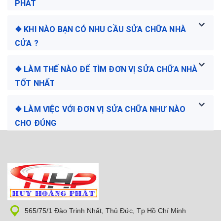
PHÁT
❖ KHI NÀO BẠN CÓ NHU CẦU SỬA CHỮA NHÀ
CỬA ?
❖ LÀM THẾ NÀO ĐỂ TÌM ĐƠN VỊ SỬA CHỮA NHÀ
TỐT NHẤT
❖ LÀM VIỆC VỚI ĐƠN VỊ SỬA CHỮA NHƯ NÀO
CHO ĐÚNG
565/75/1 Đào Trinh Nhất, Thủ Đức, Tp Hồ Chí Minh