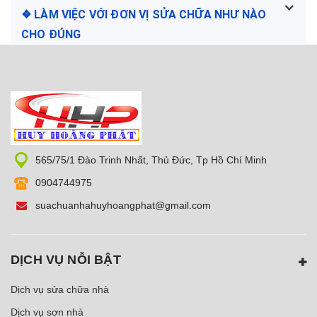
❖ LÀM VIỆC VỚI ĐƠN VỊ SỬA CHỮA NHƯ NÀO
CHO ĐÚNG
565/75/1 Đào Trinh Nhất, Thủ Đức, Tp Hồ Chí Minh
0904744975
suachuanhahuyhoangphat@gmail.com
DỊCH VỤ NỖI BẬT
Dịch vụ sửa chữa nhà
Dịch vụ sơn nhà