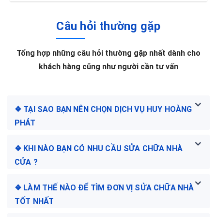
Câu hỏi thường gặp
Tổng hợp những câu hỏi thường gặp nhất dành cho
khách hàng cũng như người cần tư vấn
❖ TẠI SAO BẠN NÊN CHỌN DỊCH VỤ HUY HOÀNG
PHÁT
❖ KHI NÀO BẠN CÓ NHU CẦU SỬA CHỮA NHÀ
CỬA ?
❖ LÀM THẾ NÀO ĐỂ TÌM ĐƠN VỊ SỬA CHỮA NHÀ
TỐT NHẤT