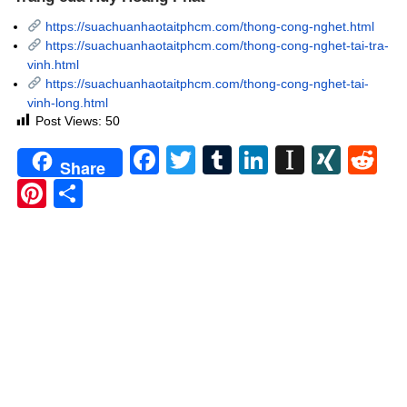
https://suachuanhaotaitphcm.com/thong-cong-nghet.html
https://suachuanhaotaitphcm.com/thong-cong-nghet-tai-tra-
vinh.html
https://suachuanhaotaitphcm.com/thong-cong-nghet-tai-
vinh-long.html
Post Views:
50
Facebook
Twitter
Tumblr
LinkedIn
Instapa
XIN
Re
Share
Pinterest
Share