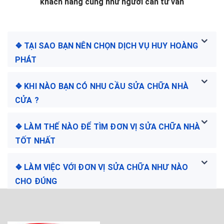
khách hàng cũng như người cần tư vấn
❖ TẠI SAO BẠN NÊN CHỌN DỊCH VỤ HUY HOÀNG
PHÁT
❖ KHI NÀO BẠN CÓ NHU CẦU SỬA CHỮA NHÀ
CỬA ?
❖ LÀM THẾ NÀO ĐỂ TÌM ĐƠN VỊ SỬA CHỮA NHÀ
TỐT NHẤT
❖ LÀM VIỆC VỚI ĐƠN VỊ SỬA CHỮA NHƯ NÀO
CHO ĐÚNG