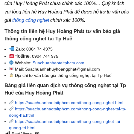
của Huy Hoàng Phát chưa chính xác 100%… Quý khách
vui lòng liên hệ Huy Hoàng Phát để được hỗ trợ tư vấn báo
giá
thông cống nghẹt
chính xác 100%.
Thông tin liên hệ Huy Hoàng Phát tư vấn báo giá
thông cống nghẹt tại Tp Huế
Zalo: 0904 74 4975
Hotline
: 0904 744 975
Website:
Suachuanhaotaitphcm.com
Mail: Suachuanhahuyhoangphat@gmail.com
Địa chỉ tư vấn báo giá thông cống nghẹt
tại Tp Huế
Bảng giá liên quan dịch vụ thông cống nghẹt tại Tp
Huế của Huy Hoàng Phát
https://suachuanhaotaitphcm.com/thong-cong-nghet.html
https://suachuanhaotaitphcm.com/thong-cong-nghet-tai-tp-
dong-ha.html
https://suachuanhaotaitphcm.com/thong-cong-nghet-tai-
quang-tri.html
Post Views:
89